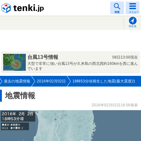
tenki.jp
検索
メニュー
現在地
台風13号情報
08日13:00現在
大型で非常に強い台風13号が久米島の西北西約160kmを西に進ん
でいます
過去の地震情報
2016年02月02日
18時53分頃発生した地震(最大震度2)
地震情報
2016年02月02日18:56発表