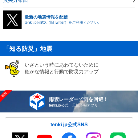
震央分布図
最新の地震情報を配信
tenki.jp公式X（旧Twitter）をご利用ください。
「知る防災」地震
いざという時にあわてないために
確かな情報と行動で防災力アップ
雨雲レーダーで雨を回避！
tenki.jp公式 天気予報アプリ
tenki.jp公式SNS