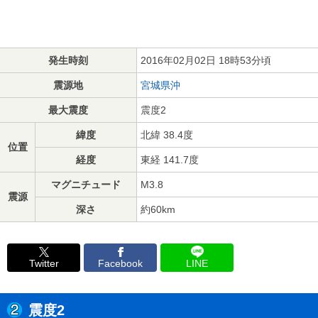
発生時刻
2016年02月02日 18時53分頃
震源地
宮城県沖
最大震度
震度2
緯度
北緯 38.4度
位置
経度
東経 141.7度
マグニチュード
M3.8
震源
深さ
約60km
Twitter
Facebook
LINE
震度2