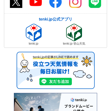
tenki.jp公式アプリ
tenki.jp
tenki.jp 登山天気