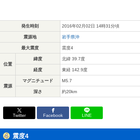
発生時刻
2016年02月02日 14時31分頃
震源地
岩手県沖
最大震度
震度4
緯度
北緯 39.7度
位置
経度
東経 142.9度
マグニチュード
M5.7
震源
深さ
約20km
Twitter
Facebook
LINE
震度4