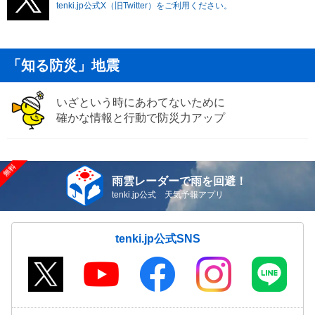
tenki.jp公式X（旧Twitter）をご利用ください。
「知る防災」地震
いざという時にあわてないために
確かな情報と行動で防災力アップ
雨雲レーダーで雨を回避！
tenki.jp公式 天気予報アプリ
tenki.jp公式SNS