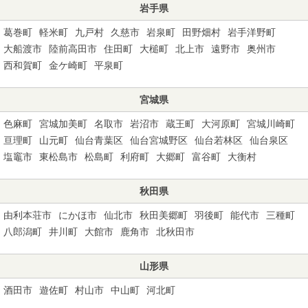
岩手県
葛巻町
軽米町
九戸村
久慈市
岩泉町
田野畑村
岩手洋野町
大船渡市
陸前高田市
住田町
大槌町
北上市
遠野市
奥州市
西和賀町
金ケ崎町
平泉町
宮城県
色麻町
宮城加美町
名取市
岩沼市
蔵王町
大河原町
宮城川崎町
亘理町
山元町
仙台青葉区
仙台宮城野区
仙台若林区
仙台泉区
塩竈市
東松島市
松島町
利府町
大郷町
富谷町
大衡村
秋田県
由利本荘市
にかほ市
仙北市
秋田美郷町
羽後町
能代市
三種町
八郎潟町
井川町
大館市
鹿角市
北秋田市
山形県
酒田市
遊佐町
村山市
中山町
河北町