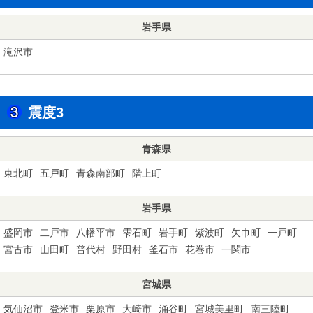
岩手県
滝沢市
震度3
青森県
東北町
五戸町
青森南部町
階上町
岩手県
盛岡市
二戸市
八幡平市
雫石町
岩手町
紫波町
矢巾町
一戸町
宮古市
山田町
普代村
野田村
釜石市
花巻市
一関市
宮城県
気仙沼市
登米市
栗原市
大崎市
涌谷町
宮城美里町
南三陸町