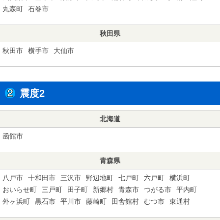
丸森町
石巻市
秋田県
秋田市
横手市
大仙市
震度2
北海道
函館市
青森県
八戸市
十和田市
三沢市
野辺地町
七戸町
六戸町
横浜町
おいらせ町
三戸町
田子町
新郷村
青森市
つがる市
平内町
外ヶ浜町
黒石市
平川市
藤崎町
田舎館村
むつ市
東通村