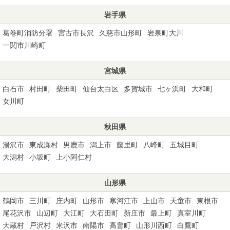
岩手県
葛巻町消防分署
宮古市長沢
久慈市山形町
岩泉町大川
一関市川崎町
宮城県
白石市
村田町
柴田町
仙台太白区
多賀城市
七ヶ浜町
大和町
女川町
秋田県
湯沢市
東成瀬村
男鹿市
潟上市
藤里町
八峰町
五城目町
大潟村
小坂町
上小阿仁村
山形県
鶴岡市
三川町
庄内町
山形市
寒河江市
上山市
天童市
東根市
尾花沢市
山辺町
大江町
大石田町
新庄市
最上町
真室川町
大蔵村
戸沢村
米沢市
南陽市
高畠町
山形川西町
白鷹町