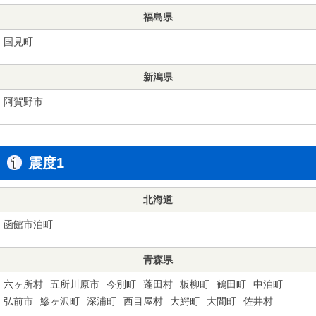
福島県
国見町
新潟県
阿賀野市
震度1
北海道
函館市泊町
青森県
六ヶ所村
五所川原市
今別町
蓬田村
板柳町
鶴田町
中泊町
弘前市
鰺ヶ沢町
深浦町
西目屋村
大鰐町
大間町
佐井村