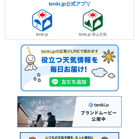
tenki.jp公式アプリ
tenki.jp
tenki.jp 登山天気