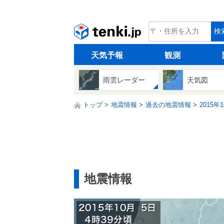
tenki.jp
検
天気予報
観測
雨雲レーダー
天気図
トップ
地震情報
過去の地震情報
2015年
地震情報