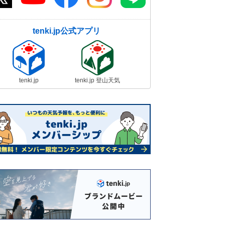
tenki.jp公式アプリ
tenki.jp
tenki.jp 登山天気