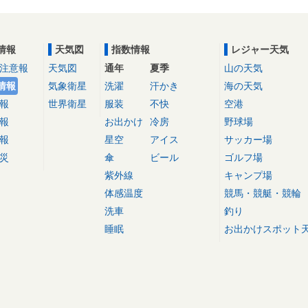
情報
天気図
指数情報
レジャー天気
注意報
天気図
通年
夏季
山の天気
情報
気象衛星
洗濯
汗かき
海の天気
報
世界衛星
服装
不快
空港
報
お出かけ
冷房
野球場
報
星空
アイス
サッカー場
災
傘
ビール
ゴルフ場
紫外線
キャンプ場
体感温度
競馬・競艇・競輪
洗車
釣り
睡眠
お出かけスポット