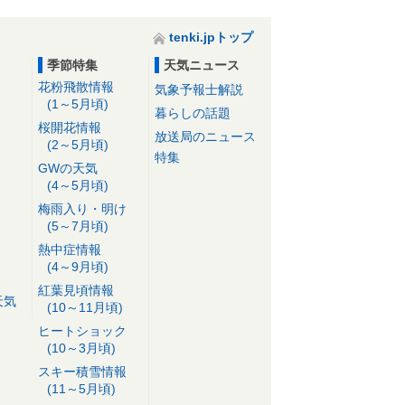
tenki.jpトップ
季節特集
天気ニュース
花粉飛散情報
気象予報士解説
(1～5月頃)
暮らしの話題
桜開花情報
放送局のニュース
(2～5月頃)
特集
GWの天気
(4～5月頃)
梅雨入り・明け
(5～7月頃)
熱中症情報
(4～9月頃)
紅葉見頃情報
天気
(10～11月頃)
ヒートショック
(10～3月頃)
スキー積雪情報
(11～5月頃)