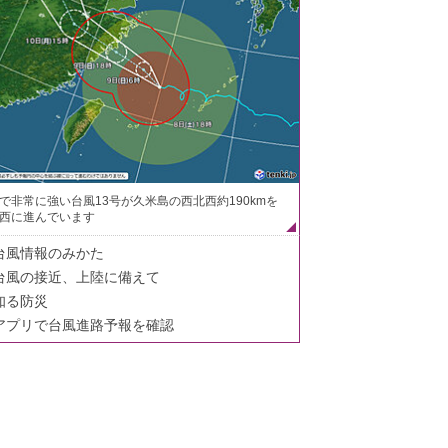
で非常に強い台風13号が久米島の西北西約190kmを
西に進んでいます
台風情報のみかた
台風の接近、上陸に備えて
知る防災
アプリで台風進路予報を確認