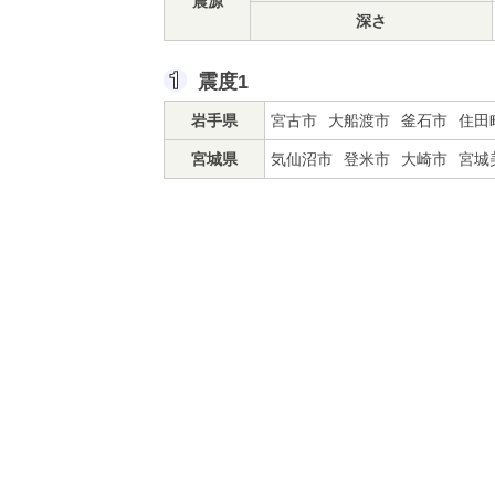
震源
深さ
震度1
岩手県
宮古市
大船渡市
釜石市
住田
宮城県
気仙沼市
登米市
大崎市
宮城