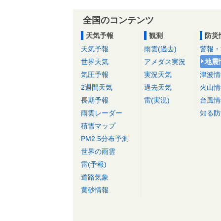
全国のコンテンツ
天気予報
観測
防災
天気予報
雨雲(過去)
警報・
世界天気
アメダス実況
地震
気圧予報
実況天気
津波情
2週間天気
過去天気
火山情
長期予報
雷(実況)
台風情
雨雲レーダー
知る防
積雪マップ
PM2.5分布予測
世界の雨雲
雷(予報)
道路気象
黄砂情報