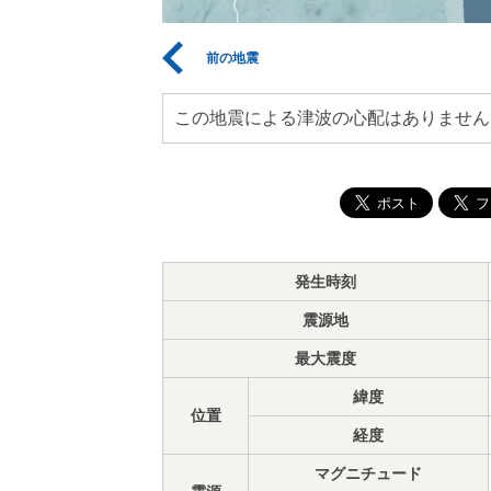
前の地震
この地震による津波の心配はありません
発生時刻
震源地
最大震度
緯度
位置
経度
マグニチュード