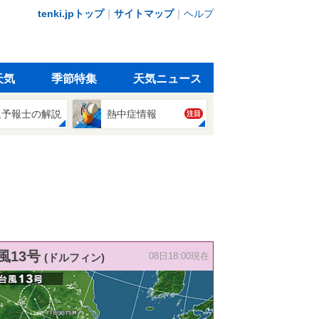
tenki.jpトップ
｜
サイトマップ
｜
ヘルプ
天気
季節特集
天気ニュース
象予報士の解説
熱中症情報
注目
風13号
(ドルフィン)
08日18:00現在