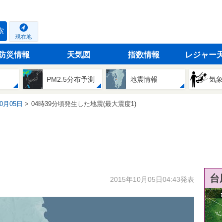
索
現在地
防災情報
天気図
指数情報
レジャー
PM2.5分布予測
地震情報
気
10月05日
04時39分頃発生した地震(最大震度1)
台
2015年10月05日04:43発表