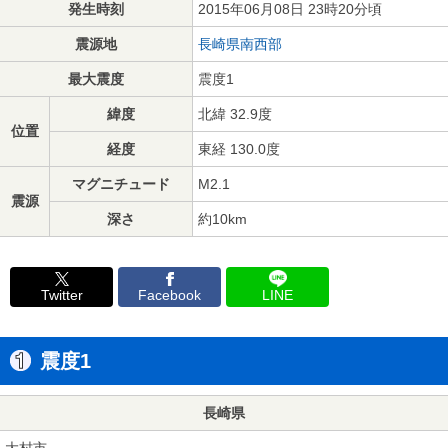
発生時刻
2015年06月08日 23時20分頃
震源地
長崎県南西部
最大震度
震度1
緯度
北緯 32.9度
位置
経度
東経 130.0度
マグニチュード
M2.1
震源
深さ
約10km
Twitter
Facebook
LINE
震度1
長崎県
大村市