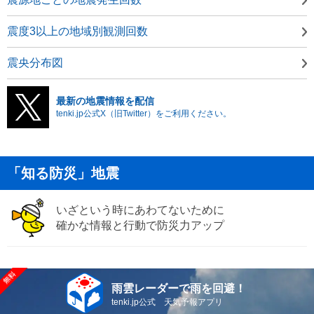
震度3以上の地域別観測回数
震央分布図
最新の地震情報を配信
tenki.jp公式X（旧Twitter）をご利用ください。
「知る防災」地震
いざという時にあわてないために
確かな情報と行動で防災力アップ
雨雲レーダーで雨を回避！
tenki.jp公式 天気予報アプリ