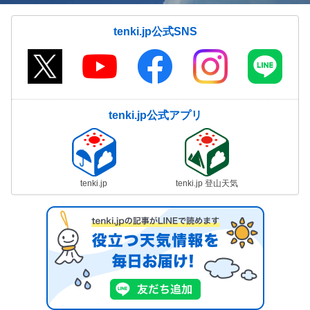
tenki.jp公式SNS
tenki.jp公式アプリ
tenki.jp
tenki.jp 登山天気