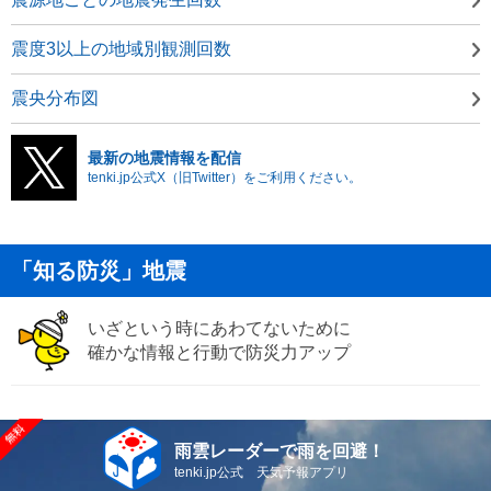
震度3以上の地域別観測回数
震央分布図
最新の地震情報を配信
tenki.jp公式X（旧Twitter）をご利用ください。
「知る防災」地震
いざという時にあわてないために
確かな情報と行動で防災力アップ
雨雲レーダーで雨を回避！
tenki.jp公式 天気予報アプリ