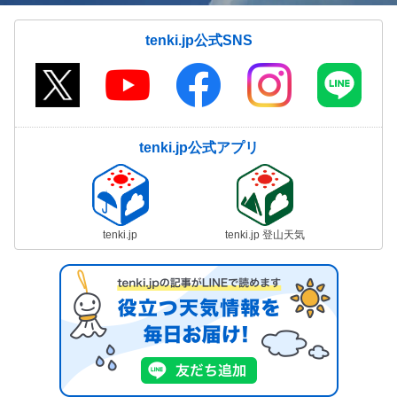
tenki.jp公式SNS
tenki.jp公式アプリ
tenki.jp
tenki.jp 登山天気