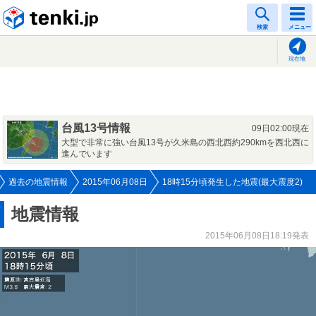
tenki.jp
検索
メニュー
現在地
台風13号情報
09日02:00現在
大型で非常に強い台風13号が久米島の西北西約290kmを西北西に
進んでいます
過去の地震情報
2015年06月08日
18時15分頃発生した地震(最大震度2)
地震情報
2015年06月08日18:19発表