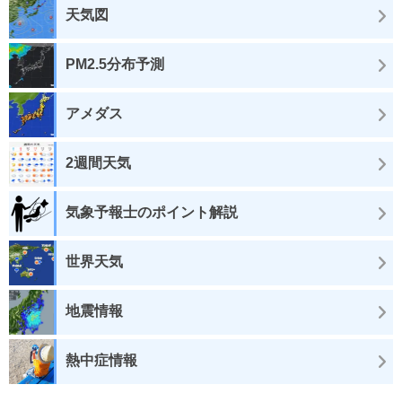
天気図
PM2.5分布予測
アメダス
2週間天気
気象予報士のポイント解説
世界天気
地震情報
熱中症情報