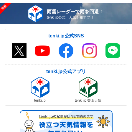
雨雲レーダーで雨を回避！
tenki.jp公式 天気予報アプリ
tenki.jp公式SNS
tenki.jp公式アプリ
tenki.jp
tenki.jp 登山天気