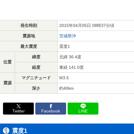
発生時刻
2015年04月05日 08時37分頃
震源地
茨城県沖
最大震度
震度1
緯度
北緯 36.4度
位置
経度
東経 141.0度
マグニチュード
M3.5
震源
深さ
約40km
Twitter
Facebook
LINE
震度1