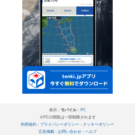
表示：
モバイル
｜
PC
※PCの閲覧は一部制限されます
利用規約
-
プライバシーポリシー
-
クッキーポリシー
広告掲載
-
お問い合わせ
-
ヘルプ