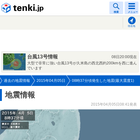
tenki.jp
検索
メニュー
現在地
台風13号情報
08日20:00現在
大型で非常に強い台風13号が久米島の西北西約200kmを西に進ん
でいます
過去の地震情報
2015年04月05日
08時37分頃発生した地震(最大震度1)
地震情報
2015年04月05日08:41発表