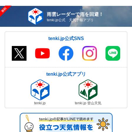
雨雲レーダーで雨を回避！
tenki.jp公式 天気予報アプリ
tenki.jp公式SNS
tenki.jp公式アプリ
tenki.jp
tenki.jp 登山天気