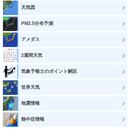
天気図
PM2.5分布予測
アメダス
2週間天気
気象予報士のポイント解説
世界天気
地震情報
熱中症情報