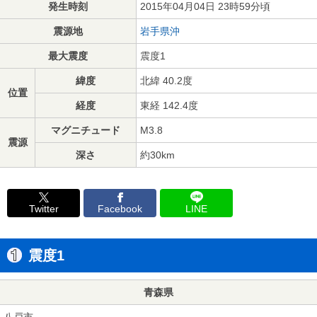
発生時刻
2015年04月04日 23時59分頃
震源地
岩手県沖
最大震度
震度1
緯度
北緯 40.2度
位置
経度
東経 142.4度
マグニチュード
M3.8
震源
深さ
約30km
Twitter
Facebook
LINE
震度1
青森県
八戸市