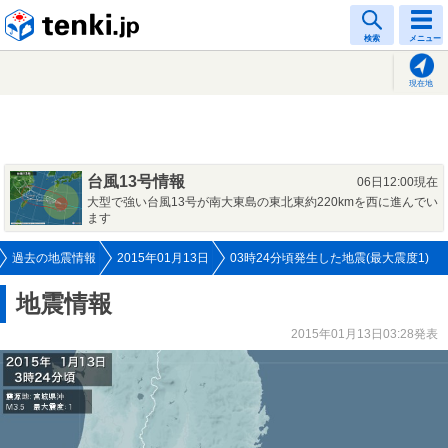
tenki.jp
検索
メニュー
現在地
台風13号情報
06日12:00現在
大型で強い台風13号が南大東島の東北東約220kmを西に進んでい
ます
過去の地震情報
2015年01月13日
03時24分頃発生した地震(最大震度1)
地震情報
2015年01月13日03:28発表