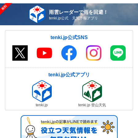
雨雲レーダーで雨を回避！
tenki.jp公式 天気予報アプリ
tenki.jp公式SNS
tenki.jp公式アプリ
tenki.jp
tenki.jp 登山天気