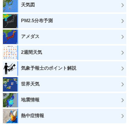
天気図
PM2.5分布予測
アメダス
2週間天気
気象予報士のポイント解説
世界天気
地震情報
熱中症情報