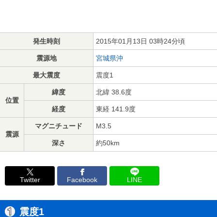
発生時刻
2015年01月13日 03時24分頃
震源地
宮城県沖
最大震度
震度1
緯度
北緯 38.6度
位置
経度
東経 141.9度
マグニチュード
M3.5
震源
深さ
約50km
Twitter
Facebook
LINE
震度1