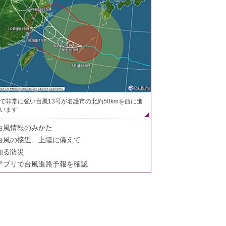
で非常に強い台風13号が名護市の北約50kmを西に進
います
台風情報のみかた
台風の接近、上陸に備えて
知る防災
アプリで台風進路予報を確認