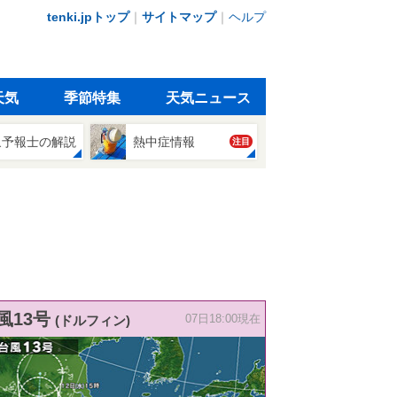
tenki.jpトップ
｜
サイトマップ
｜
ヘルプ
天気
季節特集
天気ニュース
象予報士の解説
熱中症情報
注目
風13号
(ドルフィン)
07日18:00現在