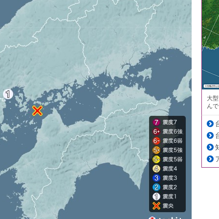
大型
んで