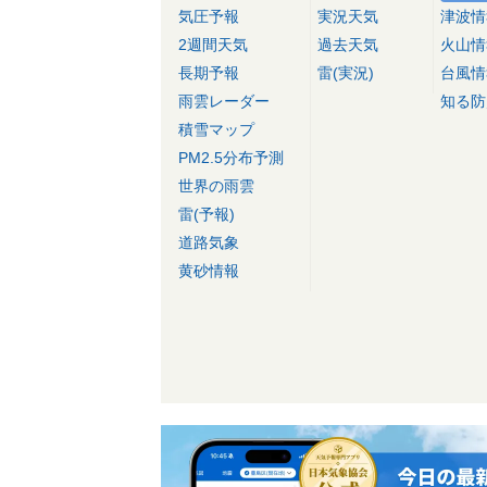
気圧予報
実況天気
津波情
2週間天気
過去天気
火山情
長期予報
雷(実況)
台風情
雨雲レーダー
知る防
積雪マップ
PM2.5分布予測
世界の雨雲
雷(予報)
道路気象
黄砂情報