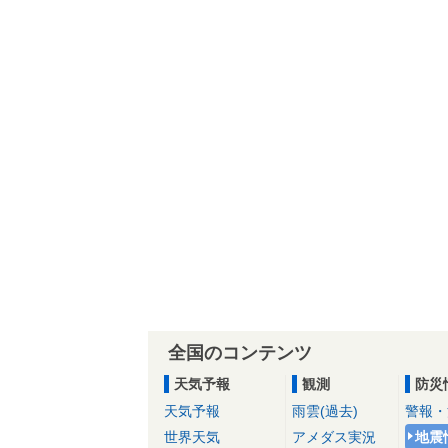
全国のコンテンツ
天気予報
観測
防災
天気予報
雨雲(過去)
警報・
世界天気
アメダス実況
地震