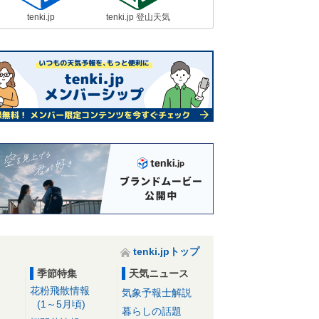
tenki.jp
tenki.jp 登山天気
tenki.jpトップ
季節特集
天気ニュース
花粉飛散情報
気象予報士解説
(1～5月頃)
暮らしの話題