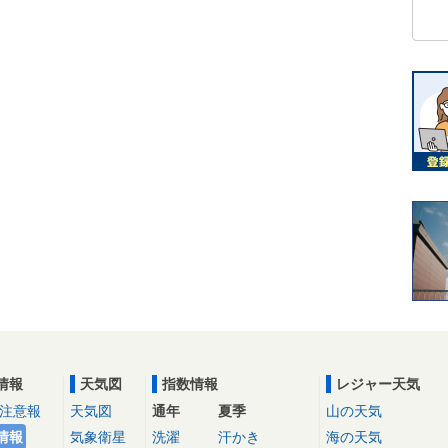
情報
天気図
指数情報
レジャー天気
注意報
天気図
通年
夏季
山の天気
情報
気象衛星
洗濯
汗かき
海の天気