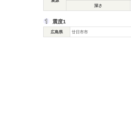
震源
深さ
震度1
広島県
廿日市市