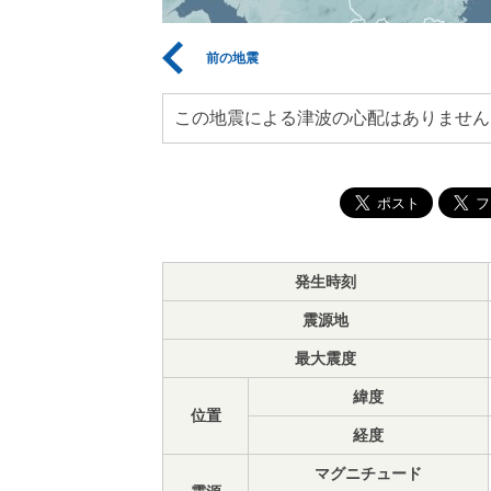
前の地震
この地震による津波の心配はありません
発生時刻
震源地
最大震度
緯度
位置
経度
マグニチュード