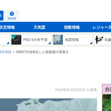
索
現在地
防災情報
天気図
指数情報
レジャー
PM2.5分布予測
地震情報
気
02月15日
22時07分頃発生した地震(最大震度1)
台
2014年02月15日22:11発表