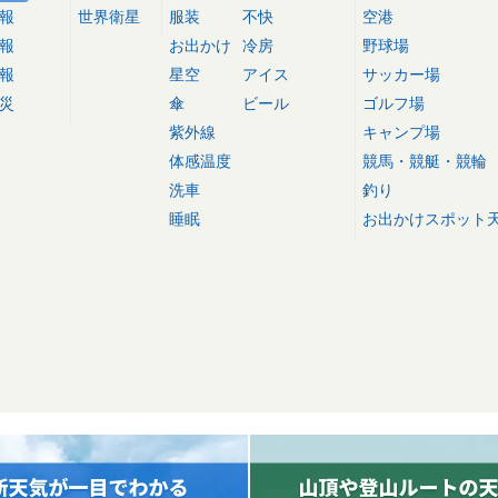
報
世界衛星
服装
不快
空港
報
お出かけ
冷房
野球場
報
星空
アイス
サッカー場
災
傘
ビール
ゴルフ場
紫外線
キャンプ場
体感温度
競馬・競艇・競輪
洗車
釣り
睡眠
お出かけスポット