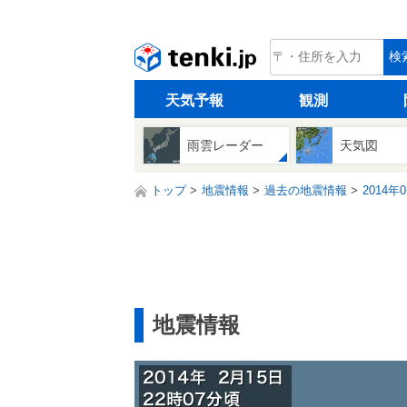
tenki.jp
検
天気予報
観測
雨雲レーダー
天気図
トップ
地震情報
過去の地震情報
2014年
地震情報