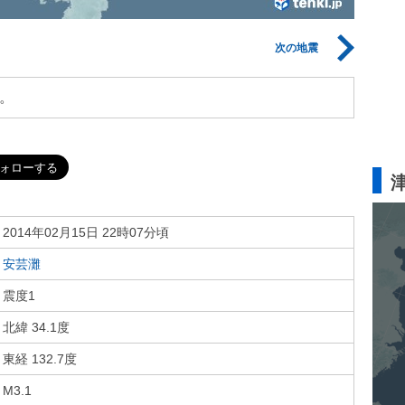
次の地震
。
2014年02月15日 22時07分頃
安芸灘
震度1
北緯 34.1度
東経 132.7度
M3.1