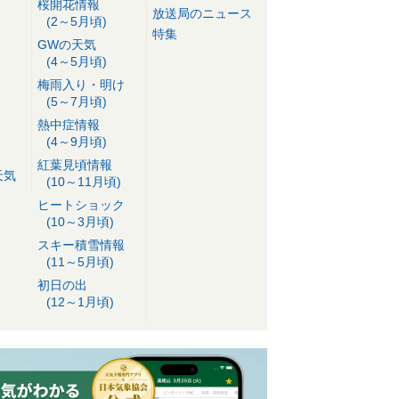
桜開花情報
放送局のニュース
(2～5月頃)
特集
GWの天気
(4～5月頃)
梅雨入り・明け
(5～7月頃)
熱中症情報
(4～9月頃)
紅葉見頃情報
天気
(10～11月頃)
ヒートショック
(10～3月頃)
スキー積雪情報
(11～5月頃)
初日の出
(12～1月頃)