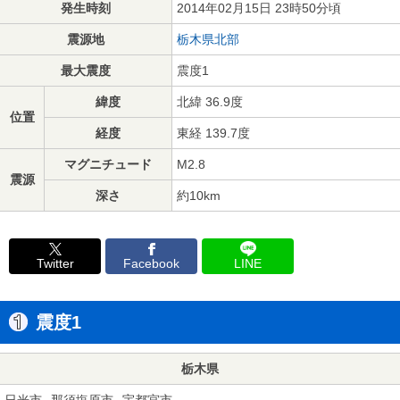
発生時刻
2014年02月15日 23時50分頃
震源地
栃木県北部
最大震度
震度1
緯度
北緯 36.9度
位置
経度
東経 139.7度
マグニチュード
M2.8
震源
深さ
約10km
Twitter
Facebook
LINE
震度1
栃木県
日光市
那須塩原市
宇都宮市