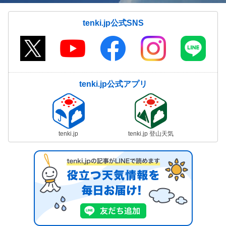
tenki.jp公式SNS
tenki.jp公式アプリ
tenki.jp
tenki.jp 登山天気