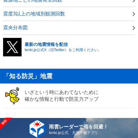
震度3以上の地域別観測回数
震央分布図
最新の地震情報を配信
tenki.jp公式X（旧Twitter）をご利用ください。
「知る防災」地震
いざという時にあわてないために
確かな情報と行動で防災力アップ
雨雲レーダーで雨を回避！
tenki.jp公式 天気予報アプリ