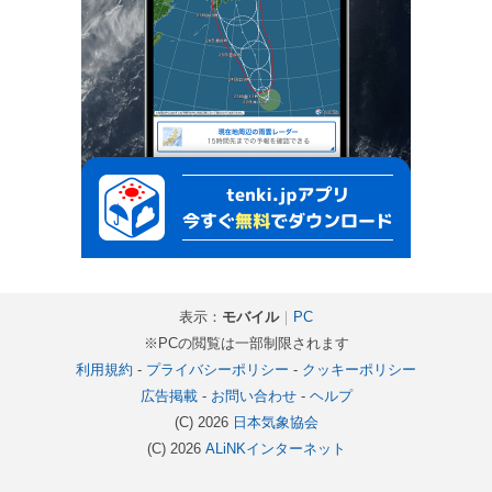
表示：
モバイル
｜
PC
※PCの閲覧は一部制限されます
利用規約
-
プライバシーポリシー
-
クッキーポリシー
広告掲載
-
お問い合わせ
-
ヘルプ
(C) 2026
日本気象協会
(C) 2026
ALiNKインターネット