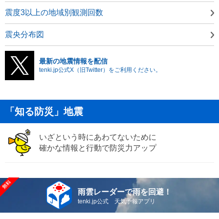
震度3以上の地域別観測回数
震央分布図
最新の地震情報を配信
tenki.jp公式X（旧Twitter）をご利用ください。
「知る防災」地震
いざという時にあわてないために
確かな情報と行動で防災力アップ
雨雲レーダーで雨を回避！
tenki.jp公式 天気予報アプリ