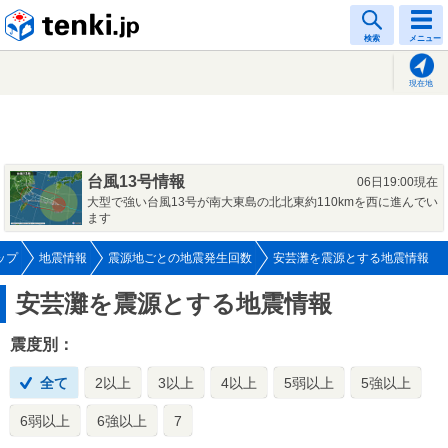
tenki.jp
検索
メニュー
現在地
台風13号情報
06日19:00現在
大型で強い台風13号が南大東島の北北東約110kmを西に進んでい
ます
ップ
地震情報
震源地ごとの地震発生回数
安芸灘を震源とする地震情報
安芸灘を震源とする地震情報
震度別：
全て
2以上
3以上
4以上
5弱以上
5強以上
6弱以上
6強以上
7