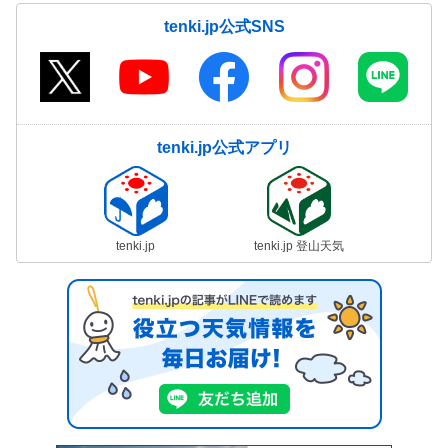
tenki.jp公式SNS
tenki.jp公式アプリ
tenki.jp
tenki.jp 登山天気