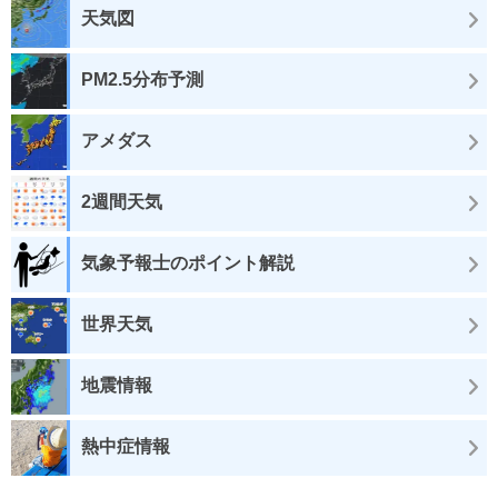
天気図
PM2.5分布予測
アメダス
2週間天気
気象予報士のポイント解説
世界天気
地震情報
熱中症情報