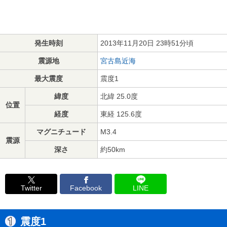
発生時刻
2013年11月20日 23時51分頃
震源地
宮古島近海
最大震度
震度1
緯度
北緯 25.0度
位置
経度
東経 125.6度
マグニチュード
M3.4
震源
深さ
約50km
Twitter
Facebook
LINE
震度1