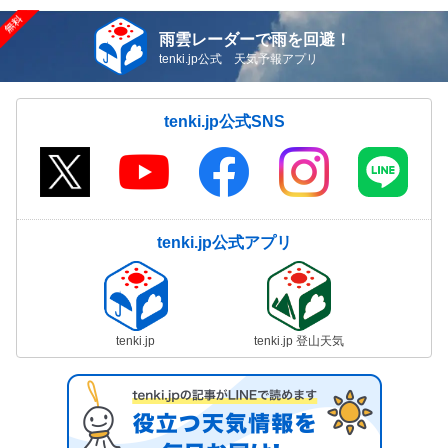
雨雲レーダーで雨を回避！
tenki.jp公式 天気予報アプリ
tenki.jp公式SNS
tenki.jp公式アプリ
tenki.jp
tenki.jp 登山天気