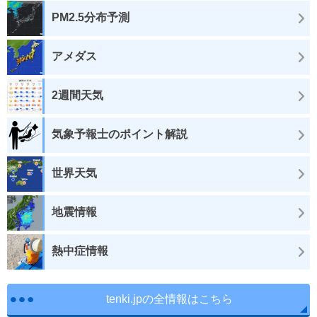
PM2.5分布予測
アメダス
2週間天気
気象予報士のポイント解説
世界天気
地震情報
熱中症情報
tenki.jpの全情報はこちら