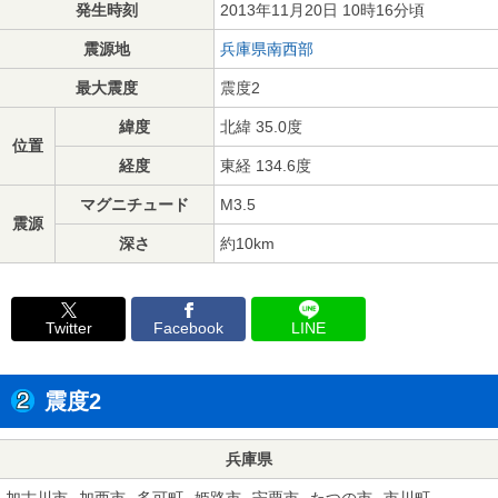
発生時刻
2013年11月20日 10時16分頃
震源地
兵庫県南西部
最大震度
震度2
緯度
北緯 35.0度
位置
経度
東経 134.6度
マグニチュード
M3.5
震源
深さ
約10km
Twitter
Facebook
LINE
震度2
兵庫県
加古川市
加西市
多可町
姫路市
宍粟市
たつの市
市川町