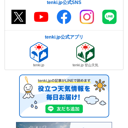
tenki.jp公式SNS
tenki.jp公式アプリ
tenki.jp
tenki.jp 登山天気