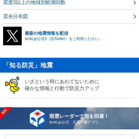
震度3以上の地域別観測回数
震央分布図
最新の地震情報を配信
tenki.jp公式X（旧Twitter）をご利用ください。
「知る防災」地震
いざという時にあわてないために
確かな情報と行動で防災力アップ
雨雲レーダーで雨を回避！
tenki.jp公式 天気予報アプリ