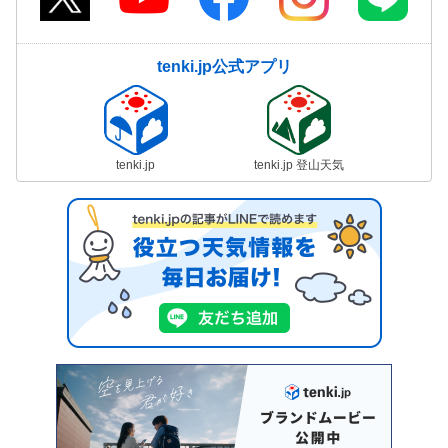
tenki.jp公式アプリ
tenki.jp
tenki.jp 登山天気