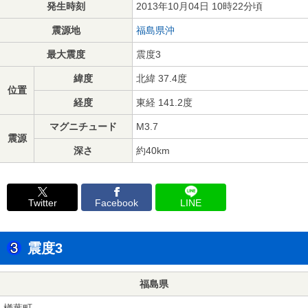
発生時刻
2013年10月04日 10時22分頃
震源地
福島県沖
最大震度
震度3
緯度
北緯 37.4度
位置
経度
東経 141.2度
マグニチュード
M3.7
震源
深さ
約40km
Twitter
Facebook
LINE
震度3
福島県
楢葉町