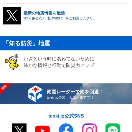
最新の地震情報を配信
tenki.jp公式X（旧Twitter）をご利用ください。
「知る防災」地震
いざという時にあわてないために
確かな情報と行動で防災力アップ
雨雲レーダーで雨を回避！
tenki.jp公式 天気予報アプリ
tenki.jp公式SNS