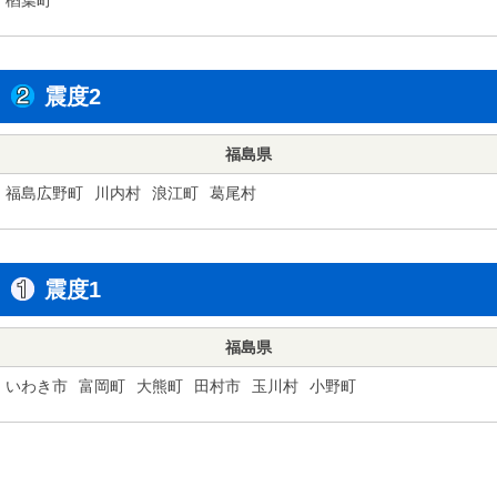
震度2
福島県
福島広野町
川内村
浪江町
葛尾村
震度1
福島県
いわき市
富岡町
大熊町
田村市
玉川村
小野町