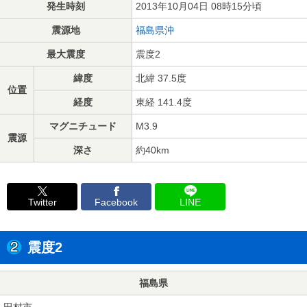
発生時刻
2013年10月04日 08時15分頃
震源地
福島県沖
最大震度
震度2
緯度
北緯 37.5度
位置
経度
東経 141.4度
マグニチュード
M3.9
震源
深さ
約40km
Twitter
Facebook
LINE
震度2
福島県
田村市