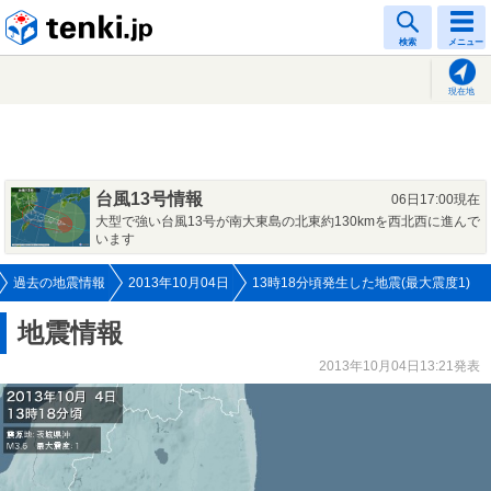
tenki.jp
検索
メニュー
現在地
台風13号情報
06日17:00現在
大型で強い台風13号が南大東島の北東約130kmを西北西に進んで
います
過去の地震情報
2013年10月04日
13時18分頃発生した地震(最大震度1)
地震情報
2013年10月04日13:21発表