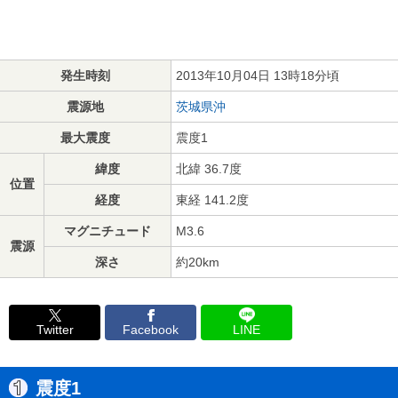
発生時刻
2013年10月04日 13時18分頃
震源地
茨城県沖
最大震度
震度1
緯度
北緯 36.7度
位置
経度
東経 141.2度
マグニチュード
M3.6
震源
深さ
約20km
Twitter
Facebook
LINE
震度1