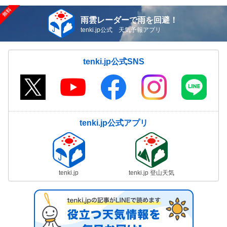
雨雲レーダーで雨を回避！
tenki.jp公式 天気予報アプリ
tenki.jp公式SNS
tenki.jp公式アプリ
tenki.jp
tenki.jp 登山天気