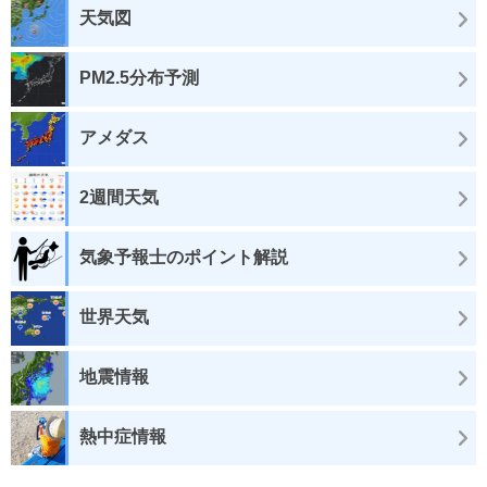
天気図
PM2.5分布予測
アメダス
2週間天気
気象予報士のポイント解説
世界天気
地震情報
熱中症情報