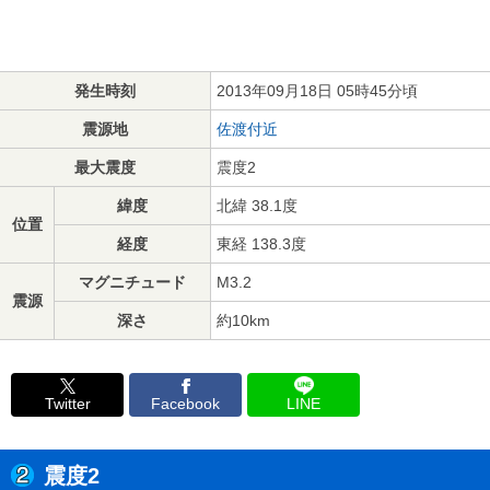
発生時刻
2013年09月18日 05時45分頃
震源地
佐渡付近
最大震度
震度2
緯度
北緯 38.1度
位置
経度
東経 138.3度
マグニチュード
M3.2
震源
深さ
約10km
Twitter
Facebook
LINE
震度2