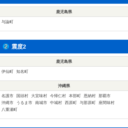
鹿児島県
与論町
震度2
鹿児島県
伊仙町
知名町
沖縄県
名護市
国頭村
大宜味村
今帰仁村
本部町
恩納村
那覇市
沖縄市
うるま市
南城市
中城村
西原町
与那原町
座間味村
八重瀬町