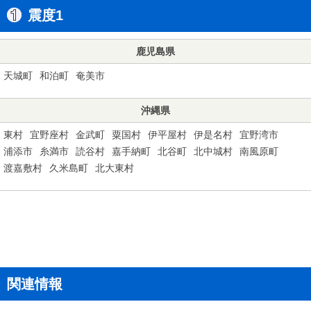
震度1
鹿児島県
天城町
和泊町
奄美市
沖縄県
東村
宜野座村
金武町
粟国村
伊平屋村
伊是名村
宜野湾市
浦添市
糸満市
読谷村
嘉手納町
北谷町
北中城村
南風原町
渡嘉敷村
久米島町
北大東村
関連情報