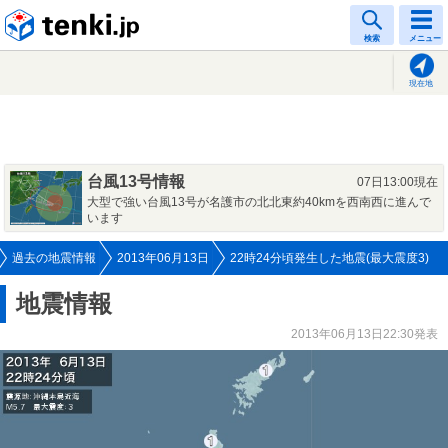
tenki.jp
検索
メニュー
現在地
台風13号情報
07日13:00現在
大型で強い台風13号が名護市の北北東約40kmを西南西に進んで
います
過去の地震情報
2013年06月13日
22時24分頃発生した地震(最大震度3)
地震情報
2013年06月13日22:30発表