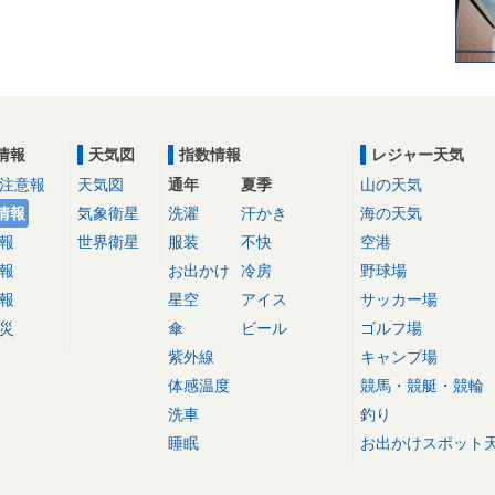
情報
天気図
指数情報
レジャー天気
注意報
天気図
通年
夏季
山の天気
情報
気象衛星
洗濯
汗かき
海の天気
報
世界衛星
服装
不快
空港
報
お出かけ
冷房
野球場
報
星空
アイス
サッカー場
災
傘
ビール
ゴルフ場
紫外線
キャンプ場
体感温度
競馬・競艇・競輪
洗車
釣り
睡眠
お出かけスポット