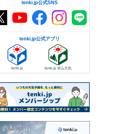
tenki.jp公式SNS
tenki.jp公式アプリ
tenki.jp
tenki.jp 登山天気