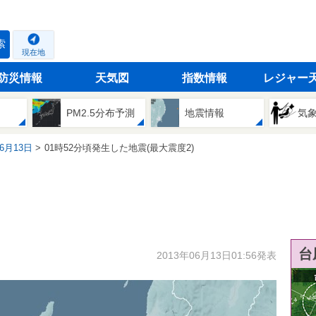
索
現在地
防災情報
天気図
指数情報
レジャー
PM2.5分布予測
地震情報
気
06月13日
01時52分頃発生した地震(最大震度2)
台
2013年06月13日01:56発表