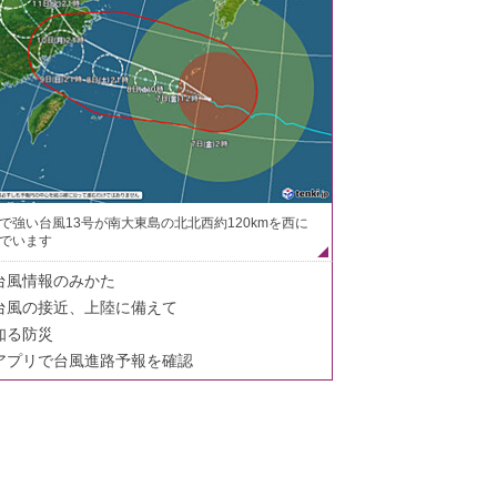
で強い台風13号が南大東島の北北西約120kmを西に
でいます
台風情報のみかた
台風の接近、上陸に備えて
知る防災
アプリで台風進路予報を確認