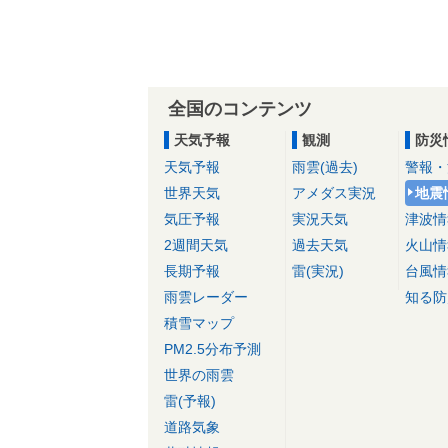
全国のコンテンツ
天気予報
観測
防災
天気予報
雨雲(過去)
警報・
世界天気
アメダス実況
地震
気圧予報
実況天気
津波情
2週間天気
過去天気
火山情
長期予報
雷(実況)
台風情
雨雲レーダー
知る防
積雪マップ
PM2.5分布予測
世界の雨雲
雷(予報)
道路気象