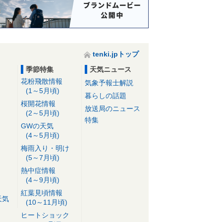
tenki.jpトップ
季節特集
天気ニュース
花粉飛散情報
気象予報士解説
(1～5月頃)
暮らしの話題
桜開花情報
放送局のニュース
(2～5月頃)
特集
GWの天気
(4～5月頃)
梅雨入り・明け
(5～7月頃)
熱中症情報
(4～9月頃)
紅葉見頃情報
天気
(10～11月頃)
ヒートショック