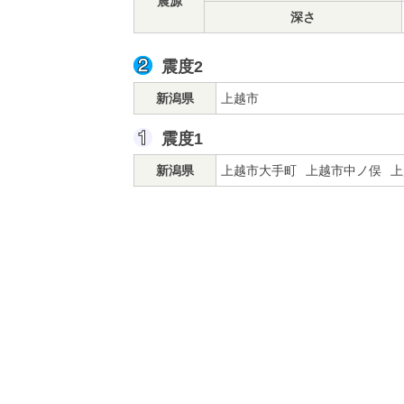
震源
深さ
震度2
新潟県
上越市
震度1
新潟県
上越市大手町
上越市中ノ俣
上