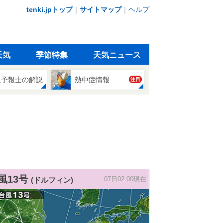
tenki.jpトップ
｜
サイトマップ
｜
ヘルプ
天気
季節特集
天気ニュース
象予報士の解説
熱中症情報
注目
風13号
(ドルフィン)
07日02:00現在