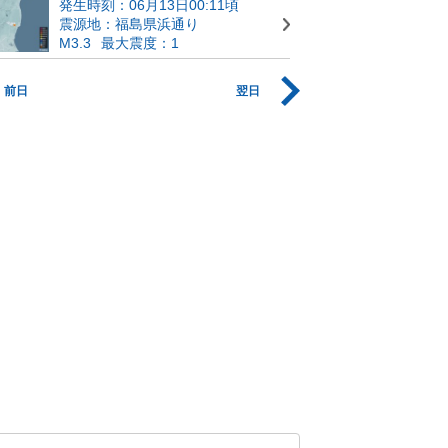
発生時刻：06月13日00:11頃
震源地：福島県浜通り
M3.3
最大震度：1
前日
翌日