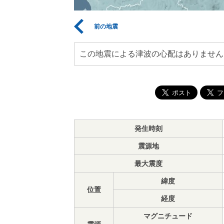
前の地震
この地震による津波の心配はありません
発生時刻
震源地
最大震度
緯度
位置
経度
マグニチュード