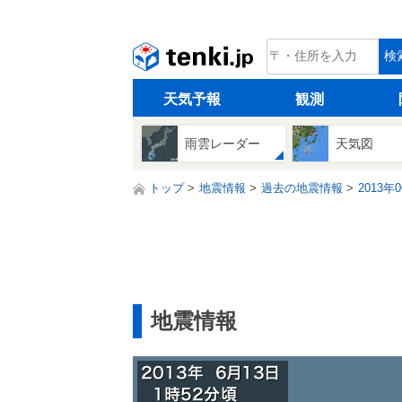
tenki.jp
検
天気予報
観測
雨雲レーダー
天気図
トップ
地震情報
過去の地震情報
2013年
地震情報