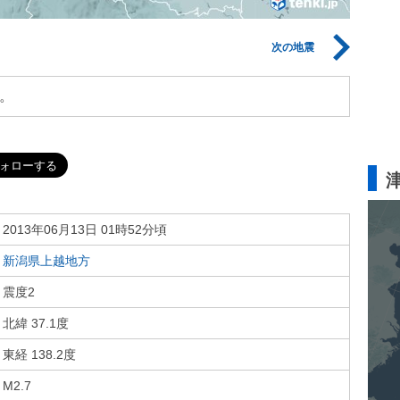
次の地震
。
2013年06月13日 01時52分頃
新潟県上越地方
震度2
北緯 37.1度
東経 138.2度
M2.7