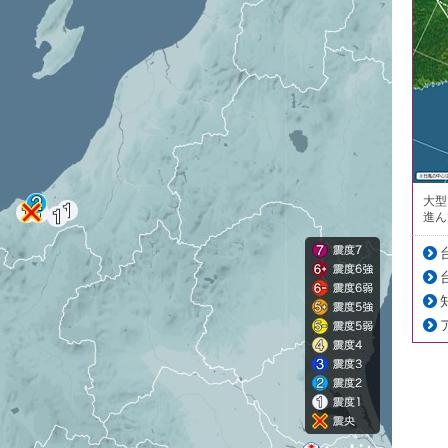
大型
進ん