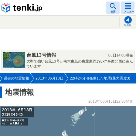
tenki.jp
検索
メニュー
現在地
台風13号情報
06日14:00現在
大型で強い台風13号が南大東島の東北東約190kmを西北西に進ん
でいます
過去の地震情報
2013年06月13日
22時24分頃発生した地震(最大震度3)
地震情報
2013年06月13日22:30発表