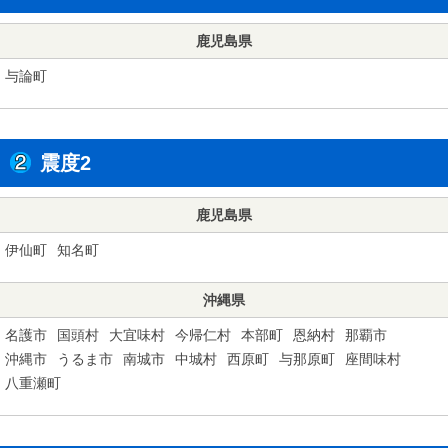
鹿児島県
与論町
震度2
鹿児島県
伊仙町
知名町
沖縄県
名護市
国頭村
大宜味村
今帰仁村
本部町
恩納村
那覇市
沖縄市
うるま市
南城市
中城村
西原町
与那原町
座間味村
八重瀬町