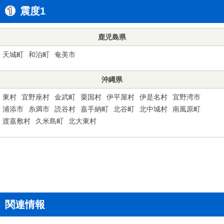
震度1
鹿児島県
天城町
和泊町
奄美市
沖縄県
東村
宜野座村
金武町
粟国村
伊平屋村
伊是名村
宜野湾市
浦添市
糸満市
読谷村
嘉手納町
北谷町
北中城村
南風原町
渡嘉敷村
久米島町
北大東村
関連情報