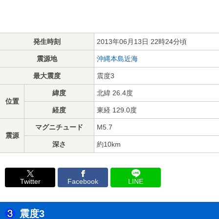
発生時刻
2013年06月13日 22時24分頃
震源地
沖縄本島近海
最大震度
震度3
緯度
北緯 26.4度
位置
経度
東経 129.0度
マグニチュード
M5.7
震源
深さ
約10km
Twitter
Facebook
LINE
震度3