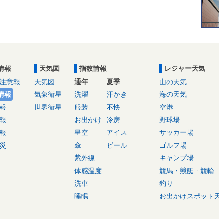
情報
天気図
指数情報
レジャー天気
注意報
天気図
通年
夏季
山の天気
情報
気象衛星
洗濯
汗かき
海の天気
報
世界衛星
服装
不快
空港
報
お出かけ
冷房
野球場
報
星空
アイス
サッカー場
災
傘
ビール
ゴルフ場
紫外線
キャンプ場
体感温度
競馬・競艇・競輪
洗車
釣り
睡眠
お出かけスポット