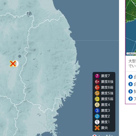
大型
でい