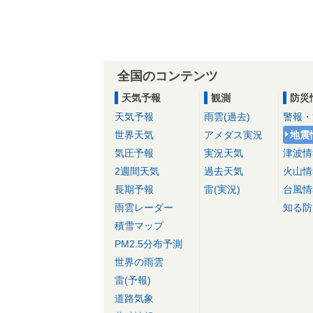
全国のコンテンツ
天気予報
観測
防災
天気予報
雨雲(過去)
警報・
世界天気
アメダス実況
地震
気圧予報
実況天気
津波情
2週間天気
過去天気
火山情
長期予報
雷(実況)
台風情
雨雲レーダー
知る防
積雪マップ
PM2.5分布予測
世界の雨雲
雷(予報)
道路気象