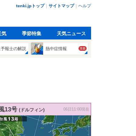
tenki.jpトップ
｜
サイトマップ
｜
ヘルプ
天気
季節特集
天気ニュース
象予報士の解説
熱中症情報
注目
風13号
(ドルフィン)
06日11:00現在