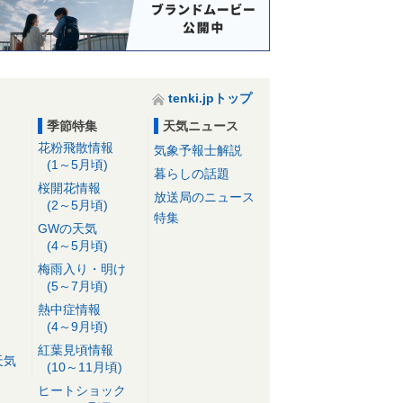
tenki.jpトップ
季節特集
天気ニュース
花粉飛散情報
気象予報士解説
(1～5月頃)
暮らしの話題
桜開花情報
放送局のニュース
(2～5月頃)
特集
GWの天気
(4～5月頃)
梅雨入り・明け
(5～7月頃)
熱中症情報
(4～9月頃)
紅葉見頃情報
天気
(10～11月頃)
ヒートショック