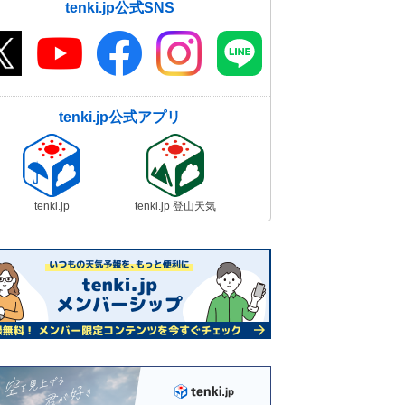
tenki.jp公式SNS
tenki.jp公式アプリ
tenki.jp
tenki.jp 登山天気