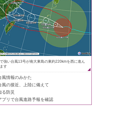
で強い台風13号が南大東島の東約220kmを西に進ん
ます
台風情報のみかた
台風の接近、上陸に備えて
知る防災
アプリで台風進路予報を確認