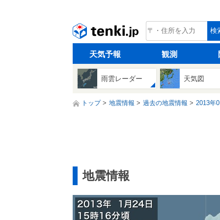
tenki.jp
検
天気予報
観測
雨雲レーダー
天気図
トップ
地震情報
過去の地震情報
2013年
地震情報