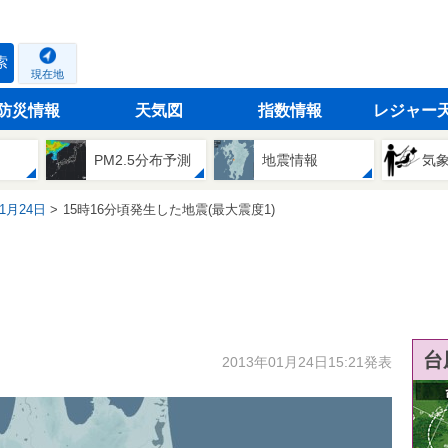
索
現在地
防災情報
天気図
指数情報
レジャー
PM2.5分布予測
地震情報
気
01月24日
15時16分頃発生した地震(最大震度1)
台
2013年01月24日15:21発表