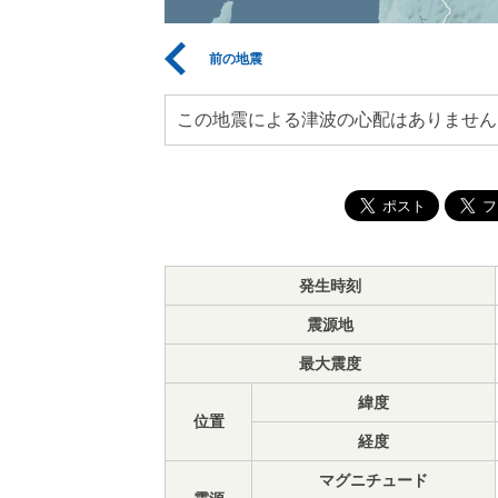
前の地震
この地震による津波の心配はありません
発生時刻
震源地
最大震度
緯度
位置
経度
マグニチュード