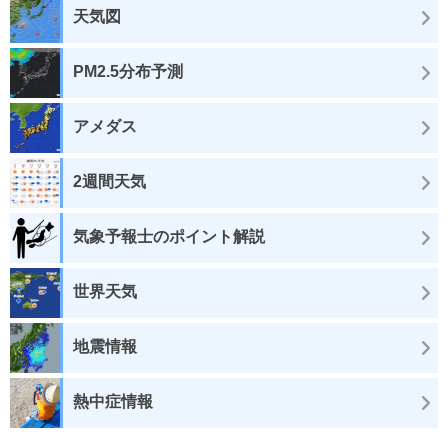
天気図
PM2.5分布予測
アメダス
2週間天気
気象予報士のポイント解説
世界天気
地震情報
熱中症情報