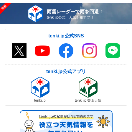
雨雲レーダーで雨を回避！
tenki.jp公式 天気予報アプリ
tenki.jp公式SNS
tenki.jp公式アプリ
tenki.jp
tenki.jp 登山天気