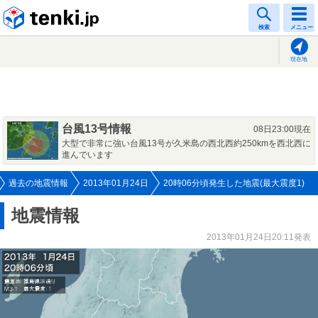
tenki.jp
検索
メニュー
現在地
台風13号情報
08日23:00現在
大型で非常に強い台風13号が久米島の西北西約250kmを西北西に
進んでいます
過去の地震情報
2013年01月24日
20時06分頃発生した地震(最大震度1)
地震情報
2013年01月24日20:11発表