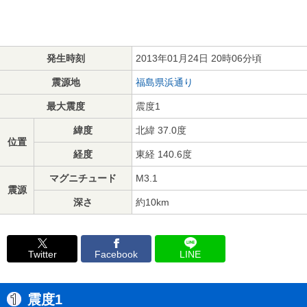
発生時刻
2013年01月24日 20時06分頃
震源地
福島県浜通り
最大震度
震度1
緯度
北緯 37.0度
位置
経度
東経 140.6度
マグニチュード
M3.1
震源
深さ
約10km
Twitter
Facebook
LINE
震度1