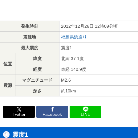
発生時刻
2012年12月26日 12時09分頃
震源地
福島県浜通り
最大震度
震度1
緯度
北緯 37.1度
位置
経度
東経 140.9度
マグニチュード
M2.6
震源
深さ
約10km
Twitter
Facebook
LINE
震度1