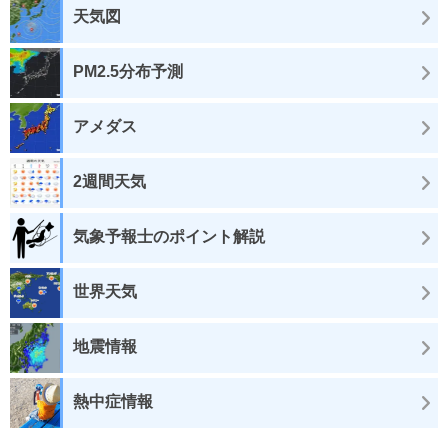
天気図
PM2.5分布予測
アメダス
2週間天気
気象予報士のポイント解説
世界天気
地震情報
熱中症情報