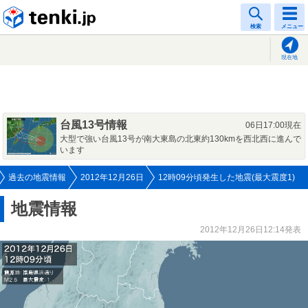
tenki.jp
検索
メニュー
現在地
台風13号情報
06日17:00現在
大型で強い台風13号が南大東島の北東約130kmを西北西に進んで
います
過去の地震情報
2012年12月26日
12時09分頃発生した地震(最大震度1)
地震情報
2012年12月26日12:14発表