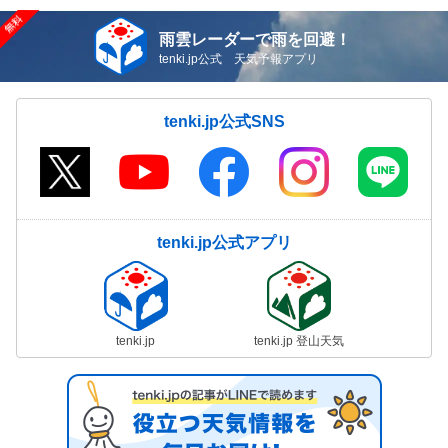
雨雲レーダーで雨を回避！
tenki.jp公式 天気予報アプリ
tenki.jp公式SNS
tenki.jp公式アプリ
tenki.jp
tenki.jp 登山天気