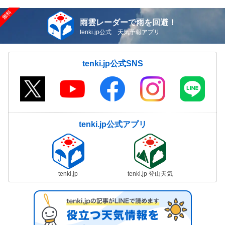
雨雲レーダーで雨を回避！
tenki.jp公式 天気予報アプリ
tenki.jp公式SNS
tenki.jp公式アプリ
tenki.jp
tenki.jp 登山天気