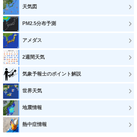
天気図
PM2.5分布予測
アメダス
2週間天気
気象予報士のポイント解説
世界天気
地震情報
熱中症情報