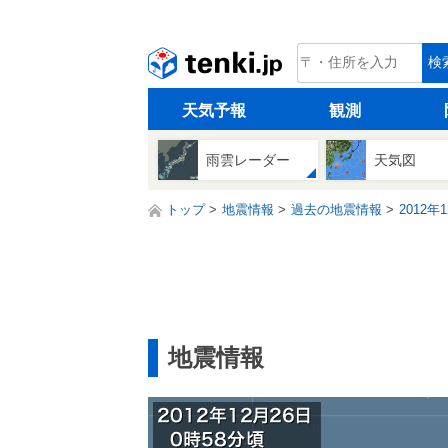
tenki.jp
検
天気予報
観測
雨雲レーダー
天気図
トップ
地震情報
過去の地震情報
2012年
地震情報