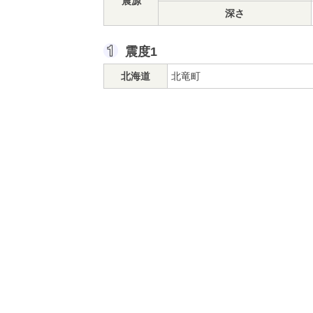
震源
深さ
震度1
北海道
北竜町