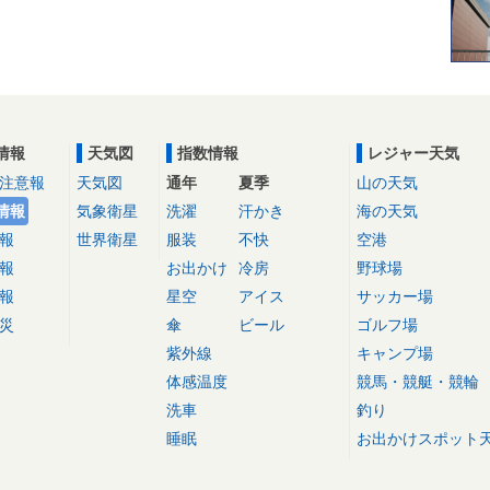
情報
天気図
指数情報
レジャー天気
注意報
天気図
通年
夏季
山の天気
情報
気象衛星
洗濯
汗かき
海の天気
報
世界衛星
服装
不快
空港
報
お出かけ
冷房
野球場
報
星空
アイス
サッカー場
災
傘
ビール
ゴルフ場
紫外線
キャンプ場
体感温度
競馬・競艇・競輪
洗車
釣り
睡眠
お出かけスポット