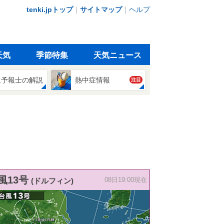
tenki.jpトップ
｜
サイトマップ
｜
ヘルプ
天気
季節特集
天気ニュース
象予報士の解説
熱中症情報
注目
風13号
(ドルフィン)
08日19:00現在