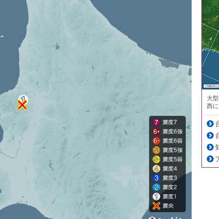
大型
西に