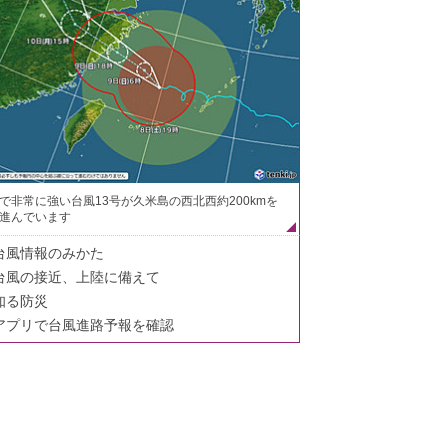
で非常に強い台風13号が久米島の西北西約200kmを
進んでいます
台風情報のみかた
台風の接近、上陸に備えて
知る防災
アプリで台風進路予報を確認