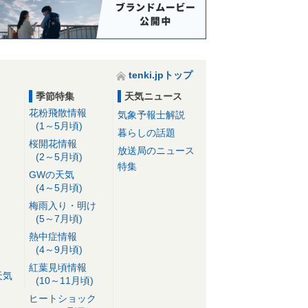
tenki.jpトップ
季節特集
天気ニュース
花粉飛散情報
気象予報士解説
(1～5月頃)
暮らしの話題
桜開花情報
放送局のニュース
(2～5月頃)
特集
GWの天気
(4～5月頃)
梅雨入り・明け
(5～7月頃)
熱中症情報
(4～9月頃)
紅葉見頃情報
天気
(10～11月頃)
ヒートショック