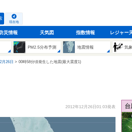
索
現在地
防災情報
天気図
指数情報
レジャー
PM2.5分布予測
地震情報
気
12月26日
00時58分頃発生した地震(最大震度1)
台
2012年12月26日01:03発表