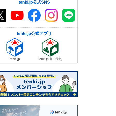
tenki.jp公式SNS
tenki.jp公式アプリ
tenki.jp
tenki.jp 登山天気