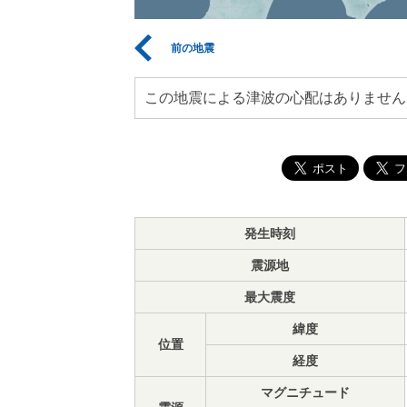
前の地震
この地震による津波の心配はありません
発生時刻
震源地
最大震度
緯度
位置
経度
マグニチュード