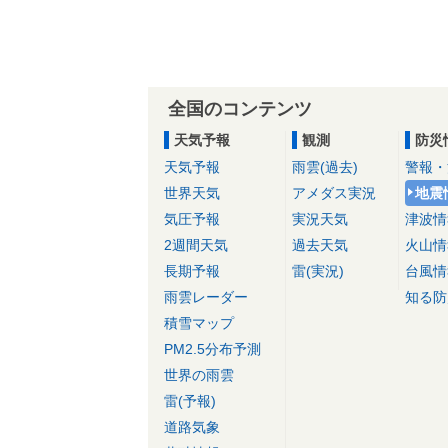
全国のコンテンツ
天気予報
観測
防災
天気予報
雨雲(過去)
警報・
世界天気
アメダス実況
地震
気圧予報
実況天気
津波情
2週間天気
過去天気
火山情
長期予報
雷(実況)
台風情
雨雲レーダー
知る防
積雪マップ
PM2.5分布予測
世界の雨雲
雷(予報)
道路気象