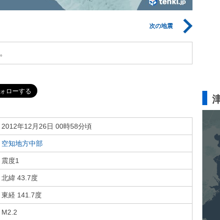
次の地震
。
2012年12月26日 00時58分頃
空知地方中部
震度1
北緯 43.7度
東経 141.7度
M2.2