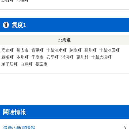
震度1
北海道
鹿追町
帯広市
音更町
十勝清水町
芽室町
幕別町
十勝池田町
豊頃町
本別町
千歳市
安平町
浦河町
更別村
十勝大樹町
弟子屈町
白糠町
根室市
関連情報
最新の地震情報