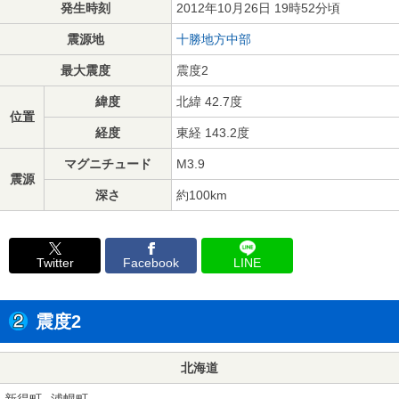
発生時刻
2012年10月26日 19時52分頃
震源地
十勝地方中部
最大震度
震度2
緯度
北緯 42.7度
位置
経度
東経 143.2度
マグニチュード
M3.9
震源
深さ
約100km
Twitter
Facebook
LINE
震度2
北海道
新得町
浦幌町