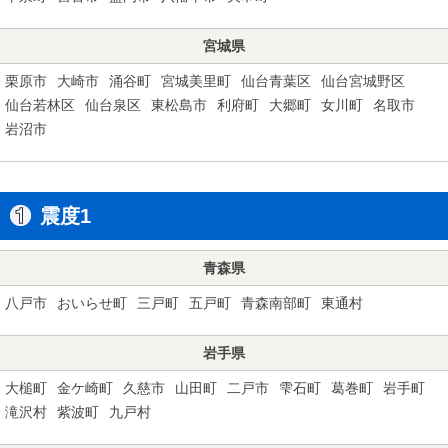
宮城県
栗原市
大崎市
涌谷町
宮城美里町
仙台青葉区
仙台宮城野区
仙台若林区
仙台泉区
東松島市
利府町
大郷町
女川町
名取市
岩沼市
震度1
青森県
八戸市
おいらせ町
三戸町
五戸町
青森南部町
東通村
岩手県
大槌町
金ケ崎町
久慈市
山田町
二戸市
雫石町
葛巻町
岩手町
滝沢村
紫波町
九戸村