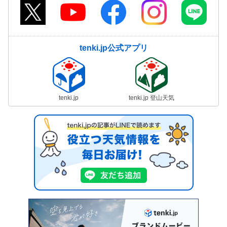
tenki.jp公式アプリ
tenki.jp
tenki.jp 登山天気