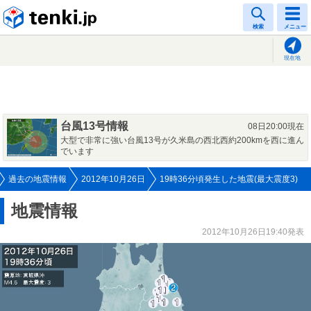
tenki.jp
検索
メニュー
現在地
台風13号情報
08日20:00現在
大型で非常に強い台風13号が久米島の西北西約200kmを西に進ん
でいます
過去の地震情報
2012年10月26日
19時36分頃発生した地震(最大震度3)
地震情報
2012年10月26日19:40発表