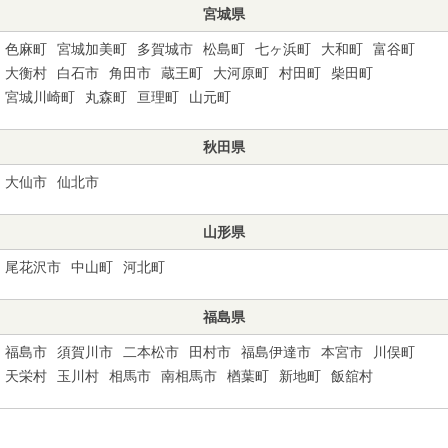
宮城県
色麻町
宮城加美町
多賀城市
松島町
七ヶ浜町
大和町
富谷町
大衡村
白石市
角田市
蔵王町
大河原町
村田町
柴田町
宮城川崎町
丸森町
亘理町
山元町
秋田県
大仙市
仙北市
山形県
尾花沢市
中山町
河北町
福島県
福島市
須賀川市
二本松市
田村市
福島伊達市
本宮市
川俣町
天栄村
玉川村
相馬市
南相馬市
楢葉町
新地町
飯舘村