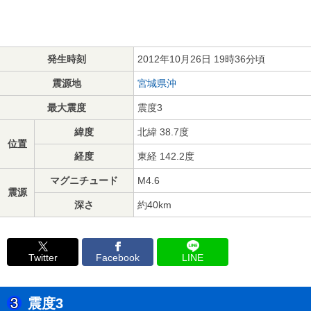
発生時刻
2012年10月26日 19時36分頃
震源地
宮城県沖
最大震度
震度3
緯度
北緯 38.7度
位置
経度
東経 142.2度
マグニチュード
M4.6
震源
深さ
約40km
Twitter
Facebook
LINE
震度3