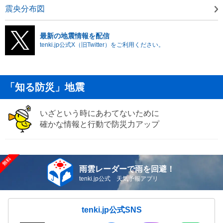
震央分布図
最新の地震情報を配信
tenki.jp公式X（旧Twitter）をご利用ください。
「知る防災」地震
いざという時にあわてないために
確かな情報と行動で防災力アップ
雨雲レーダーで雨を回避！
tenki.jp公式 天気予報アプリ
tenki.jp公式SNS