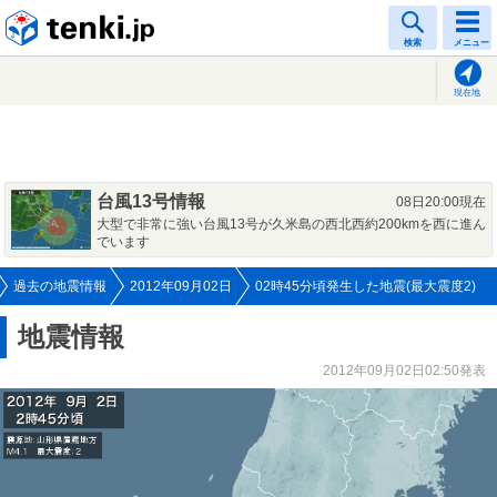
tenki.jp
検索
メニュー
現在地
台風13号情報
08日20:00現在
大型で非常に強い台風13号が久米島の西北西約200kmを西に進ん
でいます
過去の地震情報
2012年09月02日
02時45分頃発生した地震(最大震度2)
地震情報
2012年09月02日02:50発表