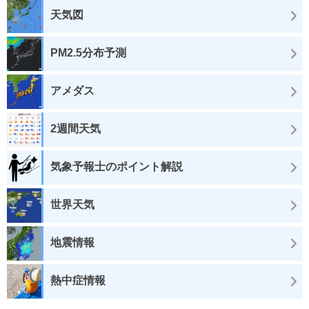
天気図
PM2.5分布予測
アメダス
2週間天気
気象予報士のポイント解説
世界天気
地震情報
熱中症情報