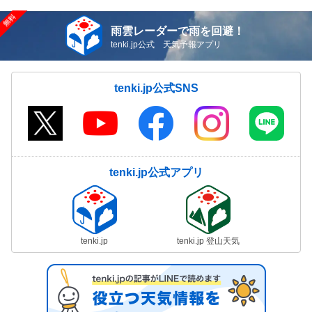
雨雲レーダーで雨を回避！
tenki.jp公式 天気予報アプリ
tenki.jp公式SNS
tenki.jp公式アプリ
tenki.jp
tenki.jp 登山天気