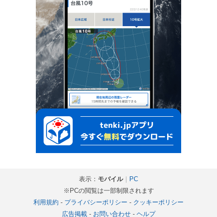
表示：
モバイル
｜
PC
※PCの閲覧は一部制限されます
利用規約
-
プライバシーポリシー
-
クッキーポリシー
広告掲載
-
お問い合わせ
-
ヘルプ