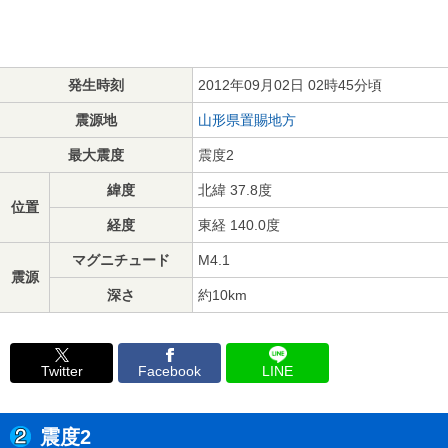
発生時刻
2012年09月02日 02時45分頃
震源地
山形県置賜地方
最大震度
震度2
緯度
北緯 37.8度
位置
経度
東経 140.0度
マグニチュード
M4.1
震源
深さ
約10km
Twitter
Facebook
LINE
震度2