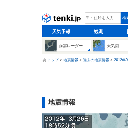
tenki.jp
検
天気予報
観測
雨雲レーダー
天気図
トップ
地震情報
過去の地震情報
2012年
地震情報