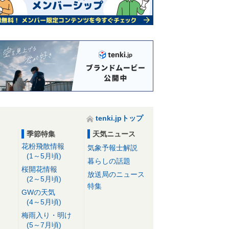
tenki.jpトップ
季節特集
天気ニュース
花粉飛散情報
気象予報士解説
(1～5月頃)
暮らしの話題
桜開花情報
放送局のニュース
(2～5月頃)
特集
GWの天気
(4～5月頃)
梅雨入り・明け
(5～7月頃)