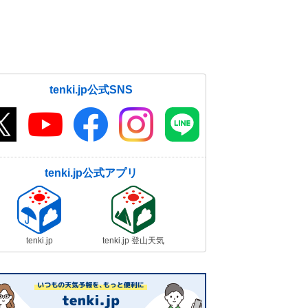
tenki.jp公式SNS
tenki.jp公式アプリ
tenki.jp
tenki.jp 登山天気