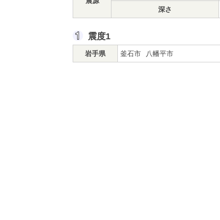
震源
深さ
震度1
岩手県
釜石市
八幡平市