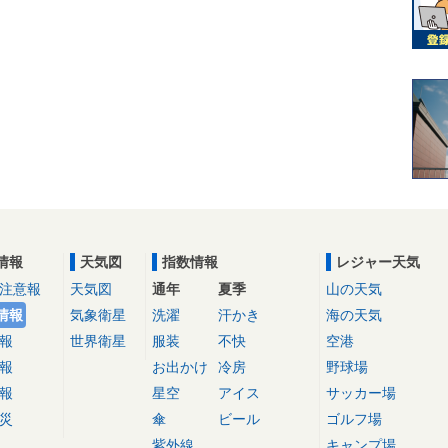
情報
天気図
指数情報
レジャー天気
注意報
天気図
通年
夏季
山の天気
情報
気象衛星
洗濯
汗かき
海の天気
報
世界衛星
服装
不快
空港
報
お出かけ
冷房
野球場
報
星空
アイス
サッカー場
災
傘
ビール
ゴルフ場
紫外線
キャンプ場