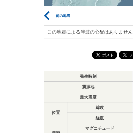
前の地震
この地震による津波の心配はありません
発生時刻
震源地
最大震度
緯度
位置
経度
マグニチュード