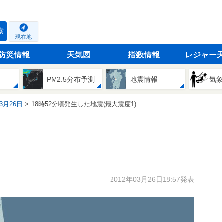
索
現在地
防災情報
天気図
指数情報
レジャー
PM2.5分布予測
地震情報
気
03月26日
18時52分頃発生した地震(最大震度1)
2012年03月26日18:57発表