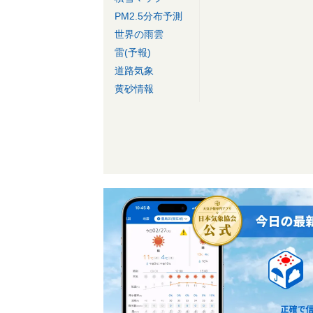
PM2.5分布予測
世界の雨雲
雷(予報)
道路気象
黄砂情報