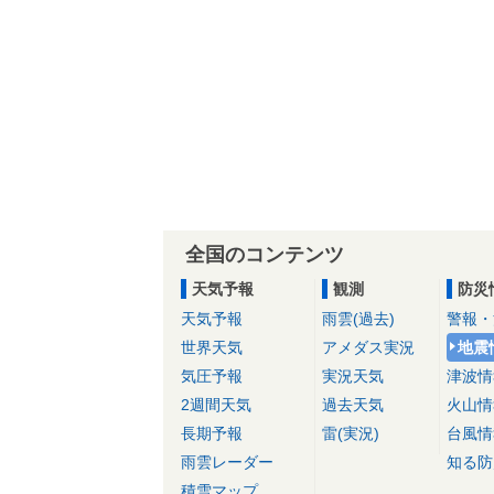
全国のコンテンツ
天気予報
観測
防災
天気予報
雨雲(過去)
警報・
世界天気
アメダス実況
地震
気圧予報
実況天気
津波情
2週間天気
過去天気
火山情
長期予報
雷(実況)
台風情
雨雲レーダー
知る防
積雪マップ