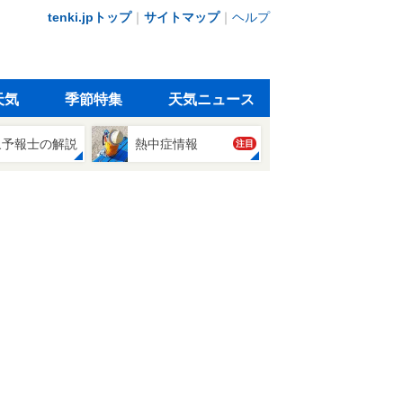
tenki.jpトップ
｜
サイトマップ
｜
ヘルプ
天気
季節特集
天気ニュース
象予報士の解説
熱中症情報
注目