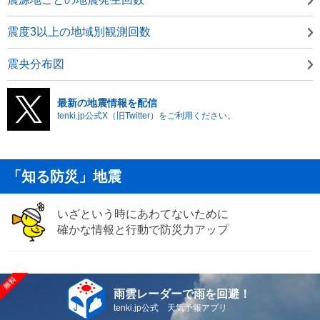
震度3以上の地域別観測回数
震央分布図
最新の地震情報を配信
tenki.jp公式X（旧Twitter）をご利用ください。
「知る防災」地震
いざという時にあわてないために
確かな情報と行動で防災力アップ
雨雲レーダーで雨を回避！
tenki.jp公式 天気予報アプリ