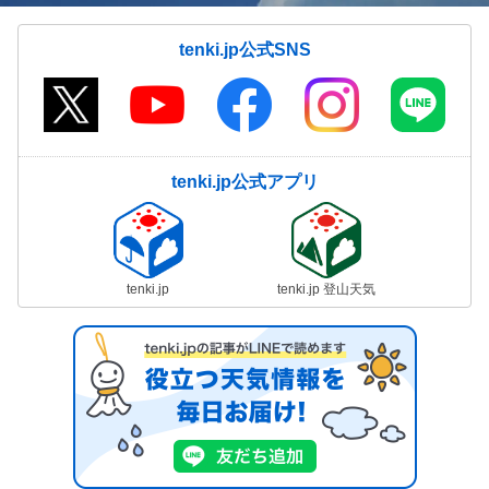
tenki.jp公式SNS
tenki.jp公式アプリ
tenki.jp
tenki.jp 登山天気