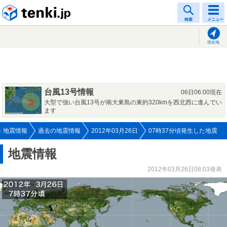
tenki.jp
検索
メニュー
現在地
台風13号情報
06日06:00現在
大型で強い台風13号が南大東島の東約320kmを西北西に進んでい
ます
地震情報
過去の地震情報
2012年03月26日
07時37分頃発生した地震
地震情報
2012年03月26日08:03発表