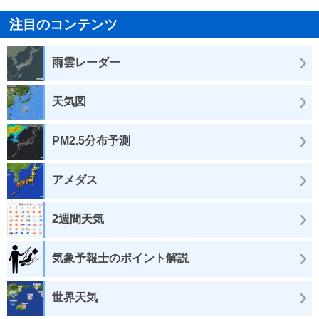
注目のコンテンツ
雨雲レーダー
天気図
PM2.5分布予測
アメダス
2週間天気
気象予報士のポイント解説
世界天気