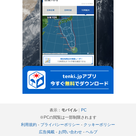
表示：
モバイル
｜
PC
※PCの閲覧は一部制限されます
利用規約
-
プライバシーポリシー
-
クッキーポリシー
広告掲載
-
お問い合わせ
-
ヘルプ