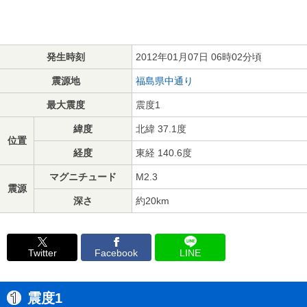
発生時刻
2012年01月07日 06時02分頃
震源地
福島県中通り
最大震度
震度1
緯度
北緯 37.1度
位置
経度
東経 140.6度
マグニチュード
M2.3
震源
深さ
約20km
Twitter
Facebook
LINE
震度1