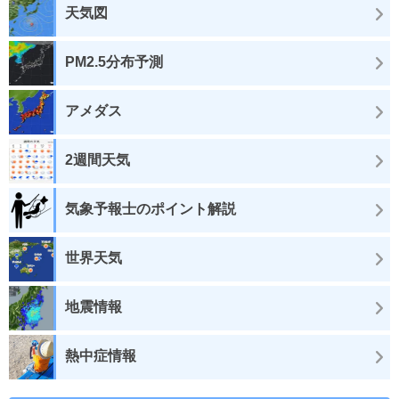
天気図
PM2.5分布予測
アメダス
2週間天気
気象予報士のポイント解説
世界天気
地震情報
熱中症情報