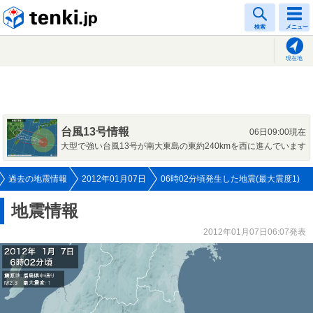
tenki.jp
検索
メニュー
現在地
台風13号情報
06日09:00現在
大型で強い台風13号が南大東島の東約240kmを西に進んでいます
過去の地震情報
2012年01月07日
06時02分頃発生した地震(最大震度1)
地震情報
2012年01月07日06:07発表