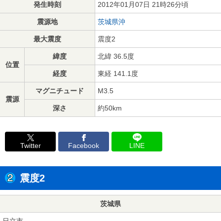
発生時刻
2012年01月07日 21時26分頃
震源地
茨城県沖
最大震度
震度2
緯度
北緯 36.5度
位置
経度
東経 141.1度
マグニチュード
M3.5
震源
深さ
約50km
Twitter
Facebook
LINE
震度2
茨城県
日立市