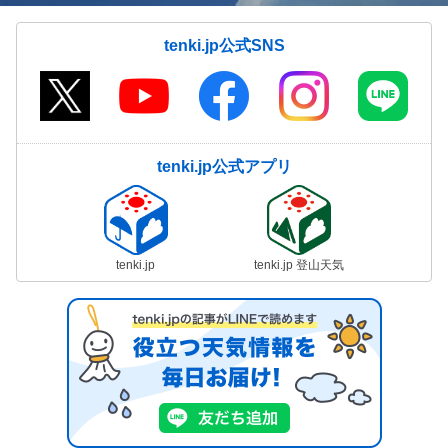
tenki.jp公式SNS
tenki.jp公式アプリ
tenki.jp
tenki.jp 登山天気