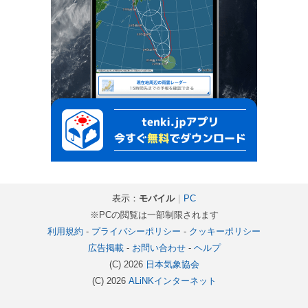
表示：
モバイル
｜
PC
※PCの閲覧は一部制限されます
利用規約
-
プライバシーポリシー
-
クッキーポリシー
広告掲載
-
お問い合わせ
-
ヘルプ
(C) 2026
日本気象協会
(C) 2026
ALiNKインターネット