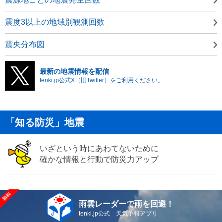
震度3以上の地域別観測回数
震央分布図
最新の地震情報を配信
tenki.jp公式X（旧Twitter）をご利用ください。
「知る防災」地震
いざという時にあわてないために
確かな情報と行動で防災力アップ
雨雲レーダーで雨を回避！
tenki.jp公式 天気予報アプリ