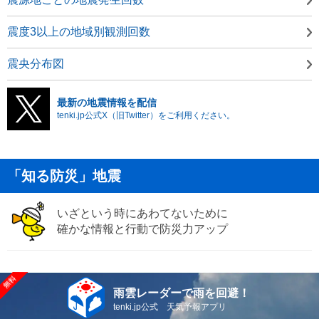
震度3以上の地域別観測回数
震央分布図
最新の地震情報を配信
tenki.jp公式X（旧Twitter）をご利用ください。
「知る防災」地震
いざという時にあわてないために
確かな情報と行動で防災力アップ
雨雲レーダーで雨を回避！
tenki.jp公式 天気予報アプリ