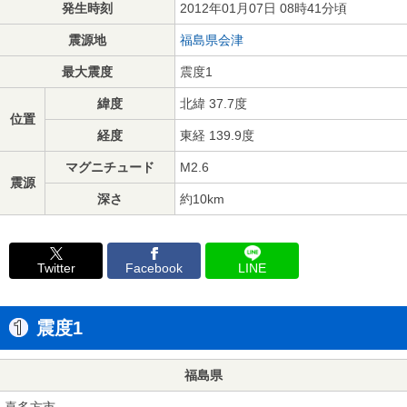
発生時刻
2012年01月07日 08時41分頃
震源地
福島県会津
最大震度
震度1
緯度
北緯 37.7度
位置
経度
東経 139.9度
マグニチュード
M2.6
震源
深さ
約10km
Twitter
Facebook
LINE
震度1
福島県
喜多方市