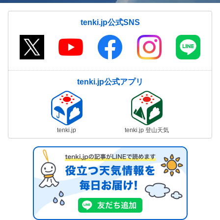
tenki.jp公式SNS
tenki.jp公式アプリ
tenki.jp
tenki.jp 登山天気