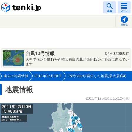
tenki.jp
検索
メニュー
現在地
台風13号情報
07日02:00現在
大型で強い台風13号が南大東島の北北西約120kmを西に進んでい
ます
過去の地震情報
2011年12月10日
15時08分頃発生した地震(最大震度4)
地震情報
2011年12月10日15:12発表