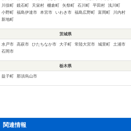
川俣町
鏡石町
天栄村
棚倉町
矢祭町
石川町
平田村
浅川町
小野町
福島伊達市
本宮市
いわき市
福島広野町
富岡町
川内村
新地町
茨城県
水戸市
高萩市
ひたちなか市
大子町
常陸大宮市
城里町
土浦市
石岡市
栃木県
益子町
那須烏山市
関連情報