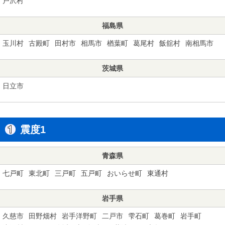
戸沢村
福島県
玉川村
古殿町
田村市
相馬市
楢葉町
葛尾村
飯舘村
南相馬市
茨城県
日立市
震度1
青森県
七戸町
東北町
三戸町
五戸町
おいらせ町
東通村
岩手県
久慈市
田野畑村
岩手洋野町
二戸市
雫石町
葛巻町
岩手町