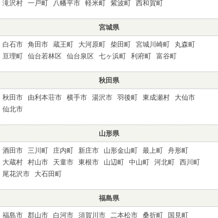
滝沢村
一戸町
八幡平市
軽米町
紫波町
西和賀町
宮城県
白石市
角田市
蔵王町
大河原町
柴田町
宮城川崎町
丸森町
亘理町
仙台若林区
仙台泉区
七ヶ浜町
利府町
富谷町
秋田県
秋田市
由利本荘市
横手市
湯沢市
羽後町
東成瀬村
大仙市
仙北市
山形県
酒田市
三川町
庄内町
新庄市
山形金山町
最上町
舟形町
大蔵村
村山市
天童市
東根市
山辺町
中山町
河北町
西川町
尾花沢市
大石田町
福島県
福島市
郡山市
白河市
須賀川市
二本松市
桑折町
国見町