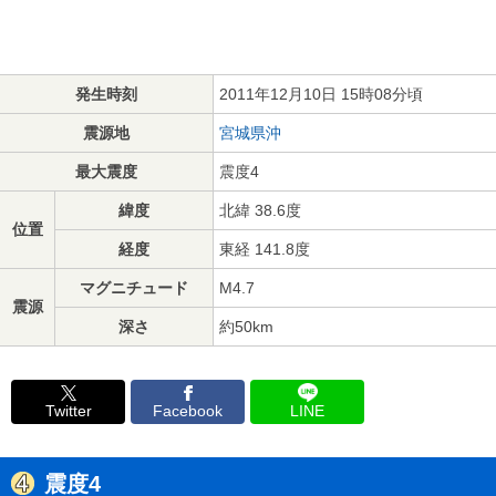
発生時刻
2011年12月10日 15時08分頃
震源地
宮城県沖
最大震度
震度4
緯度
北緯 38.6度
位置
経度
東経 141.8度
マグニチュード
M4.7
震源
深さ
約50km
Twitter
Facebook
LINE
震度4