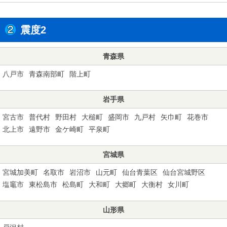
震度2
青森県
八戸市
青森南部町
階上町
岩手県
宮古市
普代村
野田村
大槌町
盛岡市
九戸村
矢巾町
花巻市
北上市
遠野市
金ケ崎町
平泉町
宮城県
宮城加美町
名取市
岩沼市
山元町
仙台青葉区
仙台宮城野区
塩竈市
東松島市
松島町
大和町
大郷町
大衡村
女川町
山形県