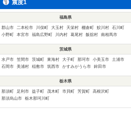
震度1
福島県
郡山市
二本松市
川俣町
大玉村
天栄村
棚倉町
鮫川村
石川町
小野町
本宮市
福島広野町
川内村
葛尾村
飯舘村
南相馬市
茨城県
水戸市
笠間市
茨城町
東海村
大子町
那珂市
小美玉市
土浦市
石岡市
美浦村
稲敷市
筑西市
かすみがうら市
鉾田市
栃木県
那須町
足利市
益子町
茂木町
市貝町
芳賀町
高根沢町
那須烏山市
栃木那珂川町