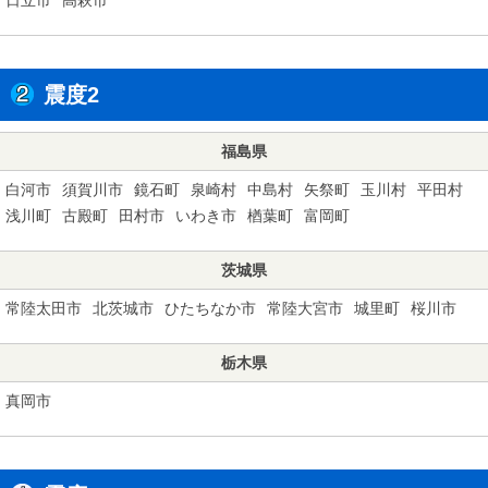
震度2
福島県
白河市
須賀川市
鏡石町
泉崎村
中島村
矢祭町
玉川村
平田村
浅川町
古殿町
田村市
いわき市
楢葉町
富岡町
茨城県
常陸太田市
北茨城市
ひたちなか市
常陸大宮市
城里町
桜川市
栃木県
真岡市