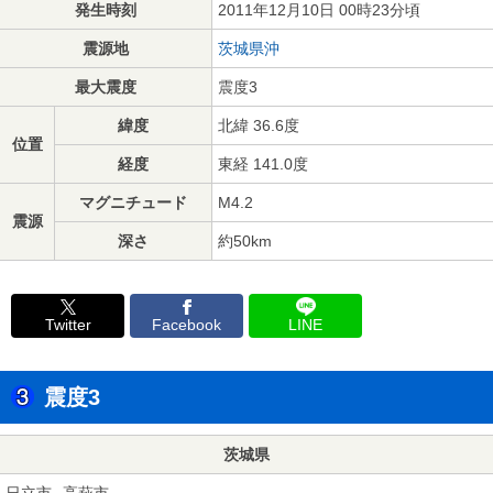
発生時刻
2011年12月10日 00時23分頃
震源地
茨城県沖
最大震度
震度3
緯度
北緯 36.6度
位置
経度
東経 141.0度
マグニチュード
M4.2
震源
深さ
約50km
Twitter
Facebook
LINE
震度3
茨城県
日立市
高萩市