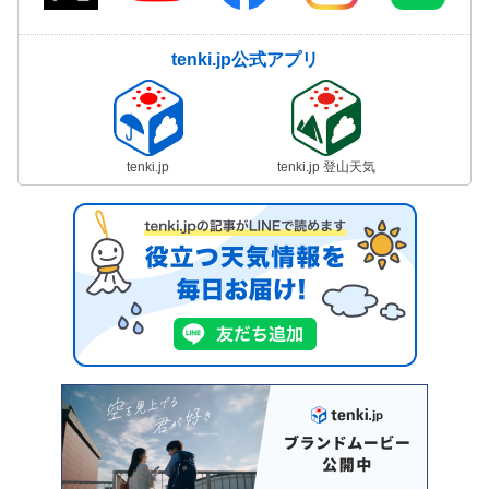
tenki.jp公式アプリ
tenki.jp
tenki.jp 登山天気