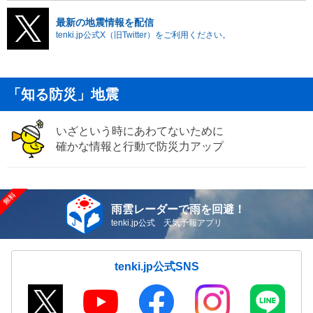
最新の地震情報を配信
tenki.jp公式X（旧Twitter）をご利用ください。
「知る防災」地震
いざという時にあわてないために
確かな情報と行動で防災力アップ
雨雲レーダーで雨を回避！
tenki.jp公式 天気予報アプリ
tenki.jp公式SNS