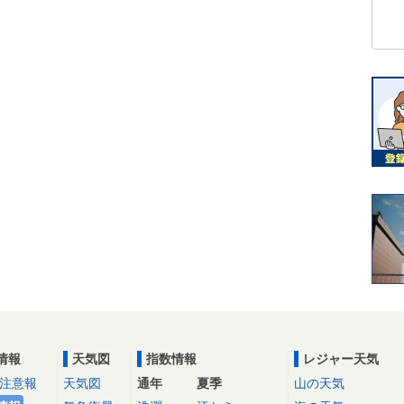
情報
天気図
指数情報
レジャー天気
注意報
天気図
通年
夏季
山の天気