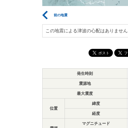
前の地震
この地震による津波の心配はありません
発生時刻
震源地
最大震度
緯度
位置
経度
マグニチュード