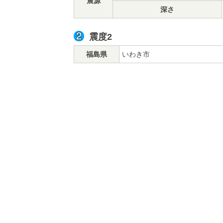
震源
深さ
震度2
福島県
いわき市