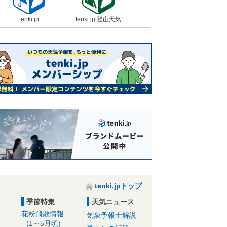
tenki.jp
tenki.jp 登山天気
tenki.jpトップ
季節特集
天気ニュース
花粉飛散情報
気象予報士解説
(1～5月頃)