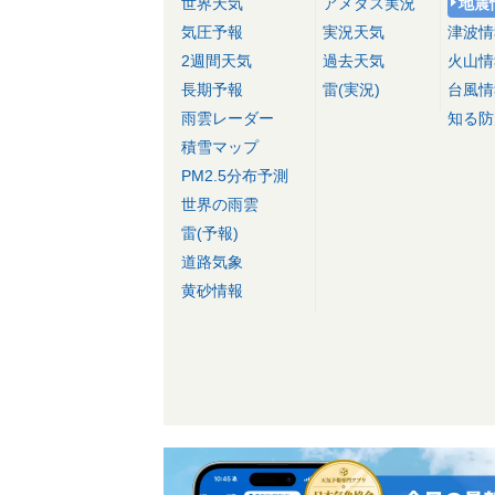
世界天気
アメダス実況
地震
気圧予報
実況天気
津波情
2週間天気
過去天気
火山情
長期予報
雷(実況)
台風情
雨雲レーダー
知る防
積雪マップ
PM2.5分布予測
世界の雨雲
雷(予報)
道路気象
黄砂情報