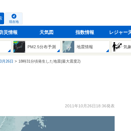
索
現在地
防災情報
天気図
指数情報
レジャー
PM2.5分布予測
地震情報
気
10月26日
18時31分頃発生した地震(最大震度2)
2011年10月26日18:36発表