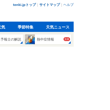
tenki.jpトップ
｜
サイトマップ
｜
ヘルプ
天気
季節特集
天気ニュース
象予報士の解説
熱中症情報
注目