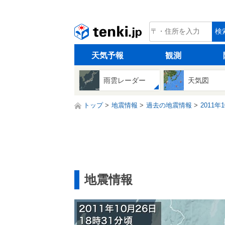
tenki.jp
検
天気予報
観測
雨雲レーダー
天気図
トップ
地震情報
過去の地震情報
2011年
地震情報