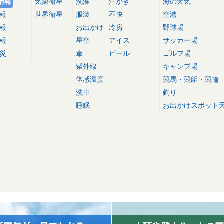
情報
気象衛星
洗濯
汗かき
海の天気
報
世界衛星
服装
不快
空港
報
お出かけ
冷房
野球場
報
星空
アイス
サッカー場
災
傘
ビール
ゴルフ場
紫外線
キャンプ場
体感温度
競馬・競艇・競輪
洗車
釣り
睡眠
お出かけスポット