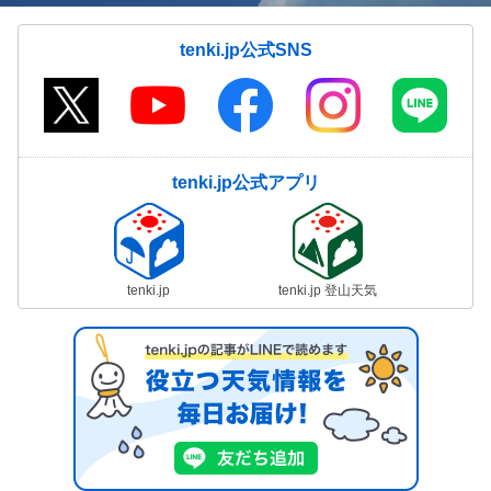
tenki.jp公式SNS
tenki.jp公式アプリ
tenki.jp
tenki.jp 登山天気