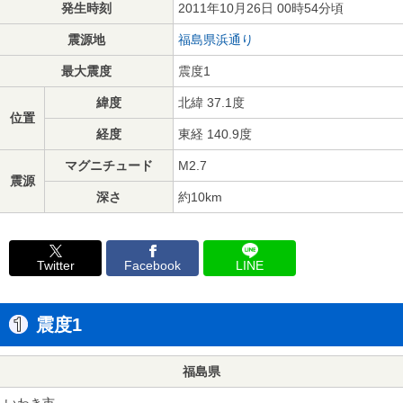
発生時刻
2011年10月26日 00時54分頃
震源地
福島県浜通り
最大震度
震度1
緯度
北緯 37.1度
位置
経度
東経 140.9度
マグニチュード
M2.7
震源
深さ
約10km
Twitter
Facebook
LINE
震度1
福島県
いわき市