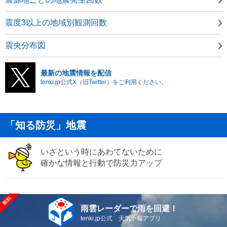
震度3以上の地域別観測回数
震央分布図
最新の地震情報を配信
tenki.jp公式X（旧Twitter）をご利用ください。
「知る防災」地震
いざという時にあわてないために
確かな情報と行動で防災力アップ
雨雲レーダーで雨を回避！
tenki.jp公式 天気予報アプリ