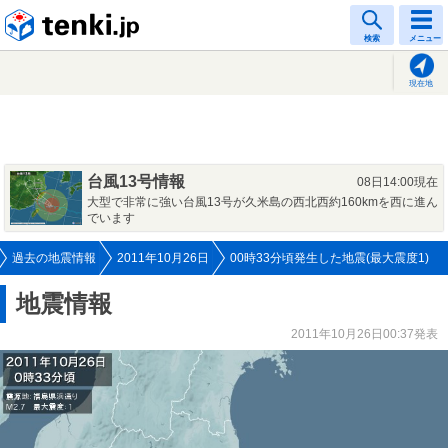
tenki.jp
検索
メニュー
現在地
台風13号情報
08日14:00現在
大型で非常に強い台風13号が久米島の西北西約160kmを西に進ん
でいます
過去の地震情報
2011年10月26日
00時33分頃発生した地震(最大震度1)
地震情報
2011年10月26日00:37発表