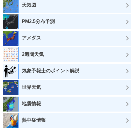
天気図
PM2.5分布予測
アメダス
2週間天気
気象予報士のポイント解説
世界天気
地震情報
熱中症情報