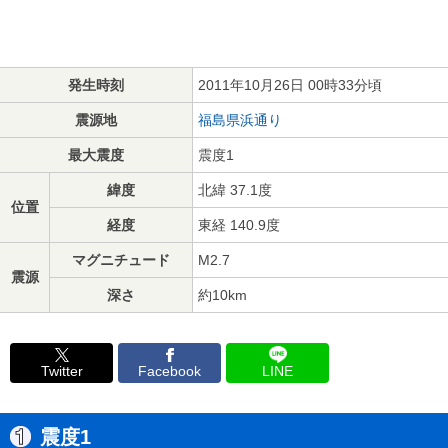
発生時刻
2011年10月26日 00時33分頃
震源地
福島県浜通り
最大震度
震度1
緯度
北緯 37.1度
位置
経度
東経 140.9度
マグニチュード
M2.7
震源
深さ
約10km
Twitter
Facebook
LINE
震度1