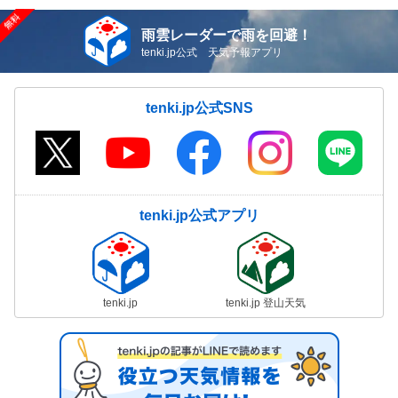
雨雲レーダーで雨を回避！
tenki.jp公式 天気予報アプリ
tenki.jp公式SNS
tenki.jp公式アプリ
tenki.jp
tenki.jp 登山天気