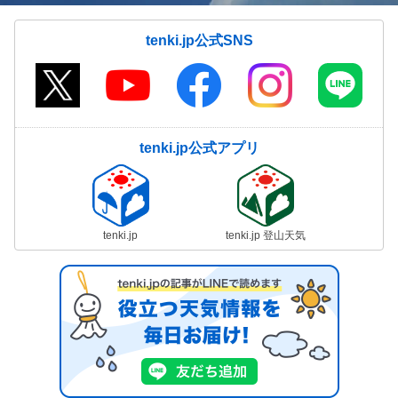
tenki.jp公式SNS
tenki.jp公式アプリ
tenki.jp
tenki.jp 登山天気