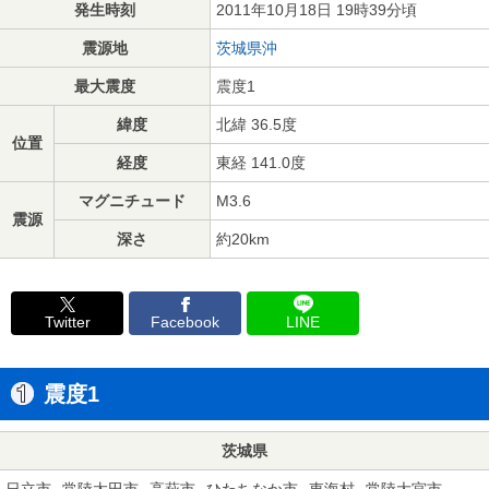
発生時刻
2011年10月18日 19時39分頃
震源地
茨城県沖
最大震度
震度1
緯度
北緯 36.5度
位置
経度
東経 141.0度
マグニチュード
M3.6
震源
深さ
約20km
Twitter
Facebook
LINE
震度1
茨城県
日立市
常陸太田市
高萩市
ひたちなか市
東海村
常陸大宮市