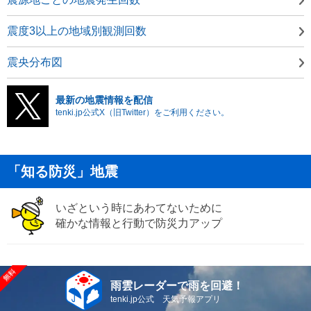
震度3以上の地域別観測回数
震央分布図
最新の地震情報を配信
tenki.jp公式X（旧Twitter）をご利用ください。
「知る防災」地震
いざという時にあわてないために
確かな情報と行動で防災力アップ
雨雲レーダーで雨を回避！
tenki.jp公式 天気予報アプリ