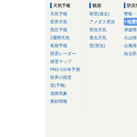
天気予報
観測
防災
天気予報
雨雲(過去)
警報・
世界天気
アメダス実況
地震
気圧予報
実況天気
津波情
2週間天気
過去天気
火山情
長期予報
雷(実況)
台風情
雨雲レーダー
知る防
積雪マップ
PM2.5分布予測
世界の雨雲
雷(予報)
道路気象
黄砂情報