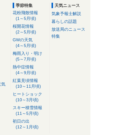
季節特集
天気ニュース
花粉飛散情報
気象予報士解説
(1～5月頃)
暮らしの話題
桜開花情報
放送局のニュース
(2～5月頃)
特集
GWの天気
(4～5月頃)
梅雨入り・明け
(5～7月頃)
熱中症情報
(4～9月頃)
紅葉見頃情報
天気
(10～11月頃)
ヒートショック
(10～3月頃)
スキー積雪情報
(11～5月頃)
初日の出
(12～1月頃)