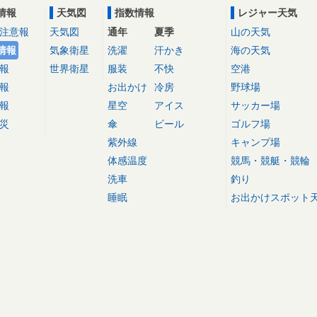
情報
天気図
指数情報
レジャー天気
注意報
天気図
通年
夏季
山の天気
情報
気象衛星
洗濯
汗かき
海の天気
報
世界衛星
服装
不快
空港
報
お出かけ
冷房
野球場
報
星空
アイス
サッカー場
災
傘
ビール
ゴルフ場
紫外線
キャンプ場
体感温度
競馬・競艇・競輪
洗車
釣り
睡眠
お出かけスポット