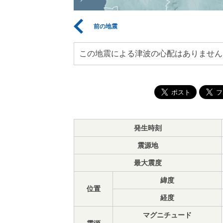
前の地震
この地震による津波の心配はありません
発生時刻
震源地
最大震度
緯度
位置
経度
マグニチュード