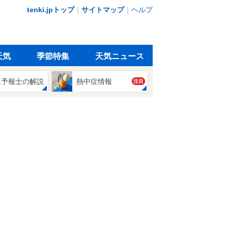
tenki.jpトップ
｜
サイトマップ
｜
ヘルプ
天気
季節特集
天気ニュース
象予報士の解説
熱中症情報
注目