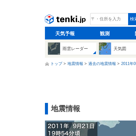
tenki.jp
検
天気予報
観測
雨雲レーダー
天気図
トップ
地震情報
過去の地震情報
2011年
地震情報