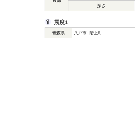
震源
深さ
震度1
青森県
八戸市
階上町