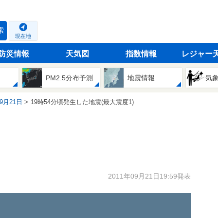
索
現在地
防災情報
天気図
指数情報
レジャー
PM2.5分布予測
地震情報
気
09月21日
19時54分頃発生した地震(最大震度1)
2011年09月21日19:59発表