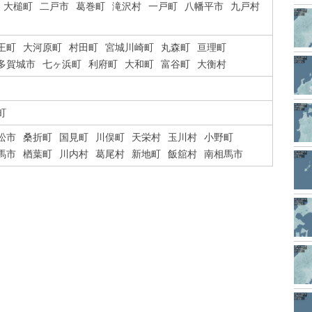
大槌町
二戸市
葛巻町
滝沢村
一戸町
八幡平市
九戸村
王町
大河原町
村田町
宮城川崎町
丸森町
亘理町
多賀城市
七ヶ浜町
利府町
大和町
富谷町
大衡村
町
松市
桑折町
国見町
川俣町
天栄村
玉川村
小野町
馬市
楢葉町
川内村
葛尾村
新地町
飯舘村
南相馬市