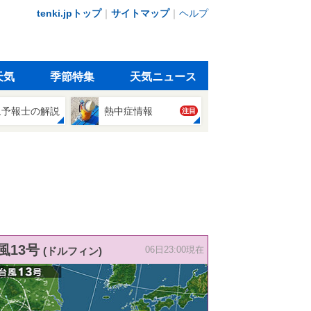
tenki.jpトップ
｜
サイトマップ
｜
ヘルプ
天気
季節特集
天気ニュース
象予報士の解説
熱中症情報
注目
風13号
(ドルフィン)
06日23:00現在