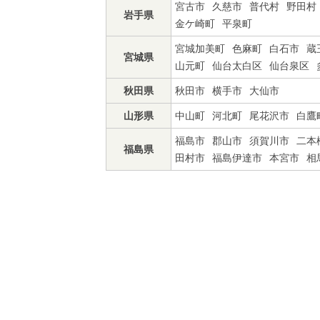
宮古市
久慈市
普代村
野田村
岩手県
金ケ崎町
平泉町
宮城加美町
色麻町
白石市
蔵
宮城県
山元町
仙台太白区
仙台泉区
秋田県
秋田市
横手市
大仙市
山形県
中山町
河北町
尾花沢市
白鷹
福島市
郡山市
須賀川市
二本
福島県
田村市
福島伊達市
本宮市
相