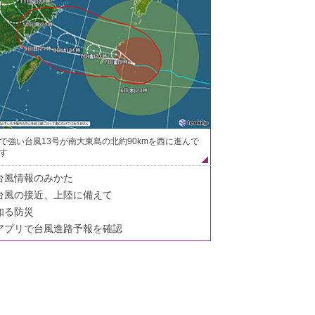
で強い台風13号が南大東島の北約90kmを西に進んで
す
台風情報のみかた
台風の接近、上陸に備えて
知る防災
アプリで台風進路予報を確認