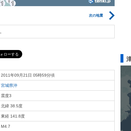
次の地震
。
2011年09月21日 05時59分頃
宮城県沖
震度3
北緯 38.5度
東経 141.8度
M4.7