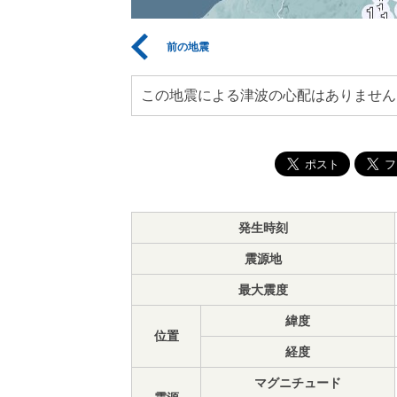
前の地震
この地震による津波の心配はありません
発生時刻
震源地
最大震度
緯度
位置
経度
マグニチュード