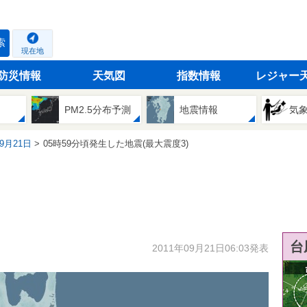
索
現在地
防災情報
天気図
指数情報
レジャー
PM2.5分布予測
地震情報
気
09月21日
05時59分頃発生した地震(最大震度3)
台
2011年09月21日06:03発表