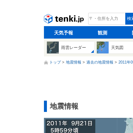
tenki.jp
検
天気予報
観測
雨雲レーダー
天気図
トップ
地震情報
過去の地震情報
2011年
地震情報