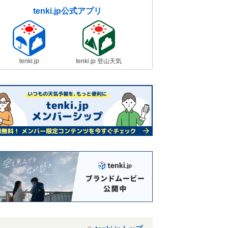
tenki.jp公式アプリ
tenki.jp
tenki.jp 登山天気