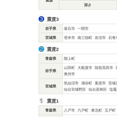
震源
深さ
震度3
岩手県
釜石市
一関市
宮城県
登米市
南三陸町
岩沼市
石巻
震度2
青森県
階上町
山田町
大船渡市
陸前高田市
岩手県
奥州市
気仙沼市
涌谷町
栗原市
宮城
宮城県
仙台宮城野区
仙台若林区
塩竈
震度1
青森県
八戸市
六戸町
東北町
五戸町