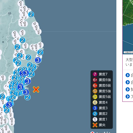
大型
いま