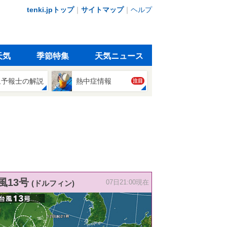
tenki.jpトップ
｜
サイトマップ
｜
ヘルプ
天気
季節特集
天気ニュース
象予報士の解説
熱中症情報
注目
風13号
(ドルフィン)
07日21:00現在