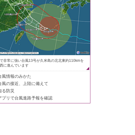
で非常に強い台風13号が久米島の北北東約110kmを
西に進んでいます
台風情報のみかた
台風の接近、上陸に備えて
知る防災
アプリで台風進路予報を確認