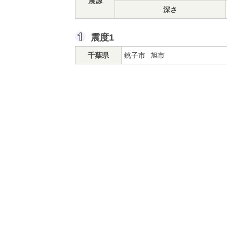
震源
深さ
震度1
千葉県
銚子市
旭市