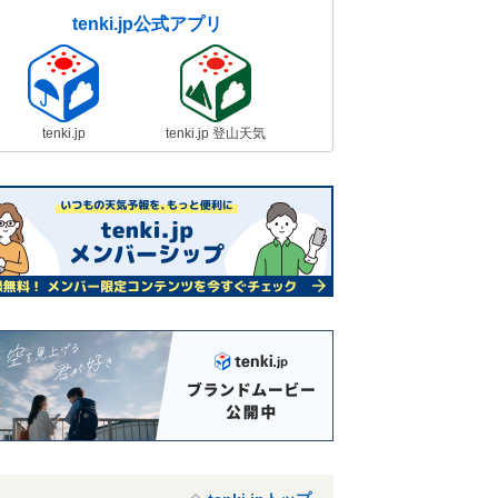
tenki.jp公式アプリ
tenki.jp
tenki.jp 登山天気