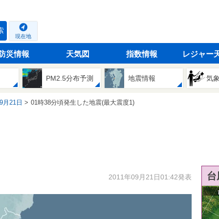
索
現在地
防災情報
天気図
指数情報
レジャー
PM2.5分布予測
地震情報
気
09月21日
01時38分頃発生した地震(最大震度1)
台
2011年09月21日01:42発表