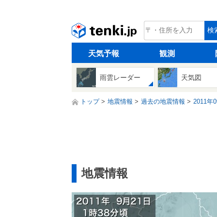
tenki.jp
検
天気予報
観測
雨雲レーダー
天気図
トップ
地震情報
過去の地震情報
2011年
地震情報