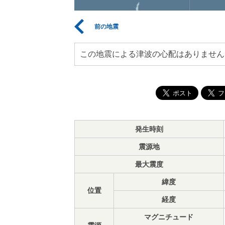
前の地震
この地震による津波の心配はありません
発生時刻
震源地
最大震度
緯度
位置
経度
マグニチュード