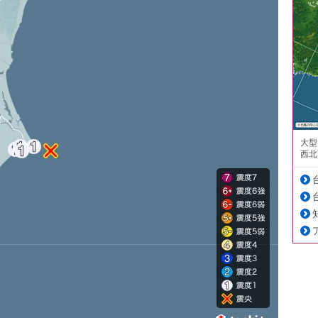
大型
西北