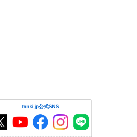
tenki.jp公式SNS