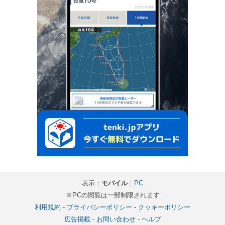
表示：
モバイル
｜
PC
※PCの閲覧は一部制限されます
利用規約
-
プライバシーポリシー
-
クッキーポリシー
広告掲載
-
お問い合わせ
-
ヘルプ