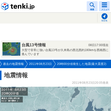
tenki.jp
検索
メニュー
現在地
台風13号情報
08日17:00現在
大型で非常に強い台風13号が久米島の西北西約180kmを西南西に
進んでいます
過去の地震情報
2011年08月23日
20時00分頃発生した地震(最大震度2)
地震情報
2011年08月23日20:05発表