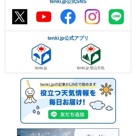
tenki.jp公式SNS
tenki.jp公式アプリ
tenki.jp
tenki.jp 登山天気