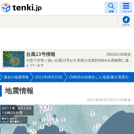
tenki.jp
検索
メニュー
現在地
台風13号情報
08日02:00現在
大型で非常に強い台風13号が久米島の北西約50kmを西南西に進
んでいます
過去の地震情報
2011年08月23日
15時05分頃発生した地震(最大震度2)
地震情報
2011年08月23日15:09発表