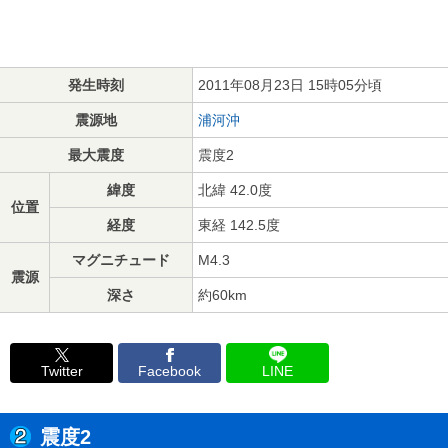
発生時刻
2011年08月23日 15時05分頃
震源地
浦河沖
最大震度
震度2
緯度
北緯 42.0度
位置
経度
東経 142.5度
マグニチュード
M4.3
震源
深さ
約60km
Twitter
Facebook
LINE
震度2