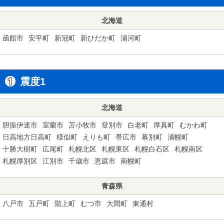
北海道
函館市
安平町
新冠町
新ひだか町
浦河町
震度1
北海道
胆振伊達市
室蘭市
苫小牧市
登別市
白老町
厚真町
むかわ町
日高地方日高町
様似町
えりも町
帯広市
幕別町
浦幌町
十勝大樹町
広尾町
札幌北区
札幌東区
札幌白石区
札幌南区
札幌厚別区
江別市
千歳市
恵庭市
南幌町
青森県
八戸市
五戸町
階上町
むつ市
大間町
東通村