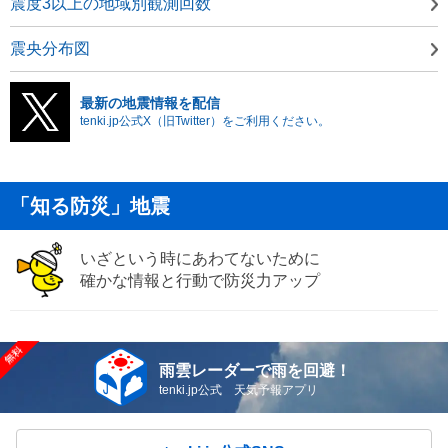
震度3以上の地域別観測回数
震央分布図
最新の地震情報を配信
tenki.jp公式X（旧Twitter）をご利用ください。
「知る防災」地震
いざという時にあわてないために
確かな情報と行動で防災力アップ
雨雲レーダーで雨を回避！
tenki.jp公式 天気予報アプリ