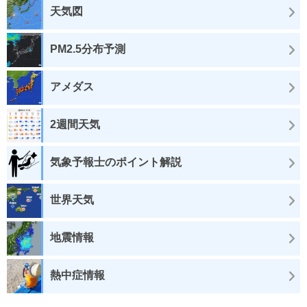
天気図
PM2.5分布予測
アメダス
2週間天気
気象予報士のポイント解説
世界天気
地震情報
熱中症情報