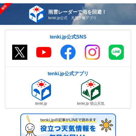
雨雲レーダーで雨を回避！
tenki.jp公式 天気予報アプリ
tenki.jp公式SNS
tenki.jp公式アプリ
tenki.jp
tenki.jp 登山天気