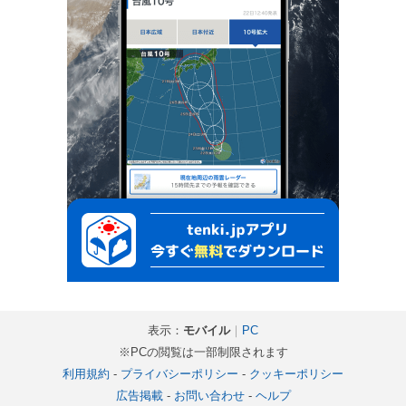
表示：
モバイル
｜
PC
※PCの閲覧は一部制限されます
利用規約
-
プライバシーポリシー
-
クッキーポリシー
広告掲載
-
お問い合わせ
-
ヘルプ