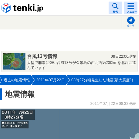
tenki.jp
検索
メニュー
現在地
台風13号情報
08日22:00現在
大型で非常に強い台風13号が久米島の西北西約230kmを北西に進
んでいます
過去の地震情報
2011年07月22日
08時27分頃発生した地震(最大震度1)
地震情報
2011年07月22日08:32発表