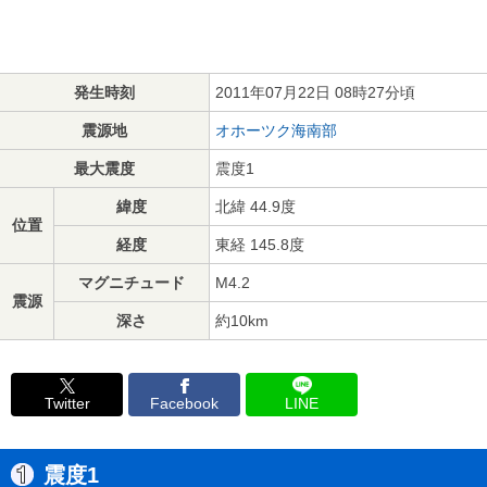
発生時刻
2011年07月22日 08時27分頃
震源地
オホーツク海南部
最大震度
震度1
緯度
北緯 44.9度
位置
経度
東経 145.8度
マグニチュード
M4.2
震源
深さ
約10km
Twitter
Facebook
LINE
震度1