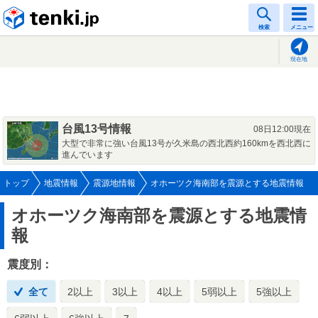
tenki.jp
検索
メニュー
現在地
台風13号情報
08日12:00現在
大型で非常に強い台風13号が久米島の西北西約160kmを西北西に
進んでいます
トップ
地震情報
震源地情報
オホーツク海南部を震源とする地震情報
オホーツク海南部を震源とする地震情
報
震度別：
全て
2以上
3以上
4以上
5弱以上
5強以上