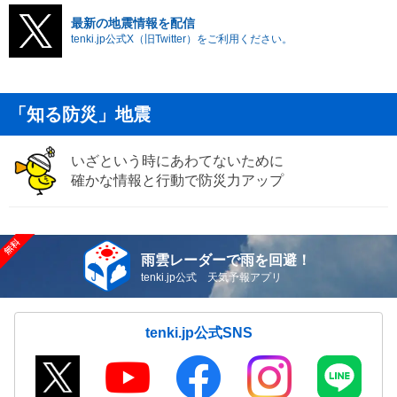
最新の地震情報を配信
tenki.jp公式X（旧Twitter）をご利用ください。
「知る防災」地震
いざという時にあわてないために
確かな情報と行動で防災力アップ
雨雲レーダーで雨を回避！
tenki.jp公式 天気予報アプリ
tenki.jp公式SNS