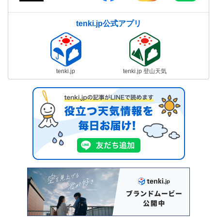
tenki.jp公式アプリ
tenki.jp
tenki.jp 登山天気